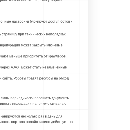
рное изменение sitemap.xml ускоряет
очные настройки блокируют доступ ботов к
ь страницу при технических неполадках.
конфигурация может закрыть ключевые
учают меньше приоритета от краулеров.
 через AJAX, может стать незамеченным
 сайта. Роботы тратят ресурсы на обход
 должны периодически посещать документы
рность индексации напрямую связана с
анируются несколько раз в день для
ность портала онлайн казино действует на