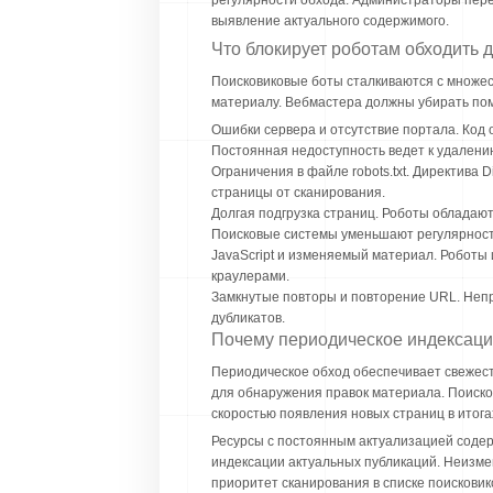
регулярности обхода. Администраторы перед
выявление актуального содержимого.
Что блокирует роботам обходить 
Поисковиковые боты сталкиваются с множес
материалу. Вебмастера должны убирать пом
Ошибки сервера и отсутствие портала. Код 
Постоянная недоступность ведет к удалению
Ограничения в файле robots.txt. Директива
страницы от сканирования.
Долгая подгрузка страниц. Роботы обладаю
Поисковые системы уменьшают регулярност
JavaScript и изменяемый материал. Роботы
краулерами.
Замкнутые повторы и повторение URL. Непр
дубликатов.
Почему периодическое индексаци
Периодическое обход обеспечивает свежест
для обнаружения правок материала. Поиско
скоростью появления новых страниц в итога
Ресурсы с постоянным актуализацией содер
индексации актуальных публикаций. Неизм
приоритет сканирования в списке поисковик