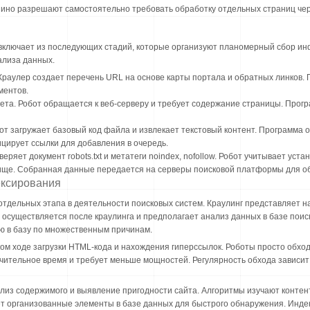
азино разрешают самостоятельно требовать обработку отдельных страниц ч
 включает из последующих стадий, которые организуют планомерный сбор и
ализа данных.
Краулер создает перечень URL на основе карты портала и обратных линков.
ментов.
вета. Робот обращается к веб-серверу и требует содержание страницы. Про
от загружает базовый код файла и извлекает текстовый контент. Программа о
цирует ссылки для добавления в очередь.
еряет документ robots.txt и метатеги noindex, nofollow. Робот учитывает уст
ще. Собранная данные передается на серверы поисковой платформы для об
ексирования
отдельных этапа в деятельности поисковых систем. Краулинг представляет 
 осуществляется после краулинга и предполагает анализ данных в базе поис
ю в базу по множественным причинам.
ком ходе загрузки HTML-кода и нахождения гиперссылок. Роботы просто обх
чительное время и требует меньше мощностей. Регулярность обхода зависит 
из содержимого и выявление пригодности сайта. Алгоритмы изучают контен
т организованные элементы в базе данных для быстрого обнаружения. Инде