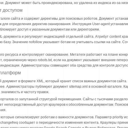
и. Документ может быть проиндексирована, но удалена из индекса из-за низ
ют доступом
каталоге сайта и содержит директивы для поисковых роботов. Документ устана
 для определения директив сканирования. Инструкция User-agent устанавлив
блокирует доступ к указанным документам или директориям.
ML-документа и регулирует индексацией отдельной сайта. Атрибут content хра
базу. Значение nofollow указывает ботам не учитывать ссылки на сайте. Со
лого ресурса и контролирует сканирование. Метатеги работают на плане конк
, ограниченную через robots.txt, если на документ указывают внешние гипер
индексации. Администраторы совмещают оба средства для контроля доступо
 платформ
й документ в формате XML, который хранит список важных документов сайта.
ее. Администраторы публикуют документ sitemap.xml в основной каталоге. К
 значимость и частоту правок.
орталов со запутанной структурой перемещения. Сайты с тысячами разделов
ет непосредственный доступ краулеров к обособленным документам. Поиско
ния.
q, которые сигнализируют роботам о важности документов. Параметр priority ис
 changefreq сообщает о периодичности изменения контента. Краулеры прин