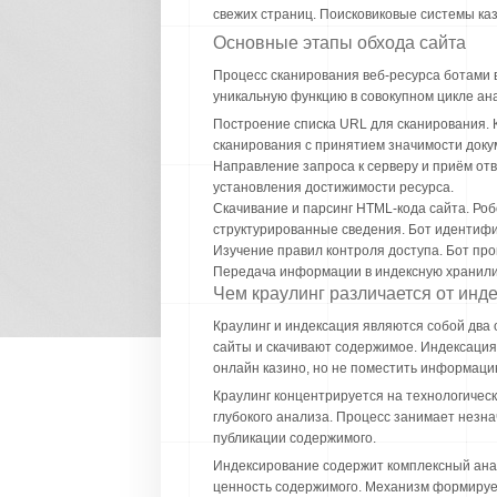
свежих страниц. Поисковиковые системы к
Основные этапы обхода сайта
Процесс сканирования веб-ресурса ботами
уникальную функцию в совокупном цикле ан
Построение списка URL для сканирования. 
сканирования с принятием значимости доку
Направление запроса к серверу и приём от
установления достижимости ресурса.
Скачивание и парсинг HTML-кода сайта. Роб
структурированные сведения. Бот идентифи
Изучение правил контроля доступа. Бот пров
Передача информации в индексную хранили
Чем краулинг различается от инд
Краулинг и индексация являются собой два 
сайты и скачивают содержимое. Индексация
онлайн казино, но не поместить информаци
Краулинг концентрируется на технологичес
глубокого анализа. Процесс занимает незна
публикации содержимого.
Индексирование содержит комплексный анал
ценность содержимого. Механизм формируе