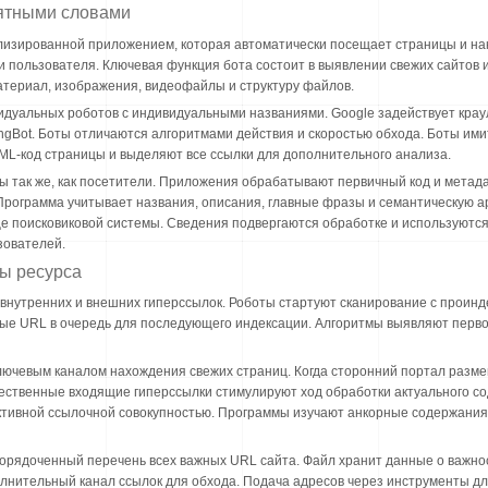
нятными словами
лизированной приложением, которая автоматически посещает страницы и на
 пользователя. Ключевая функция бота состоит в выявлении свежих сайтов
атериал, изображения, видеофайлы и структуру файлов.
дуальных роботов с индивидуальными названиями. Google задействует краул
ingBot. Боты отличаются алгоритмами действия и скоростью обхода. Боты им
L-код страницы и выделяют все ссылки для дополнительного анализа.
ы так же, как посетители. Приложения обрабатывают первичный код и мета
 Программа учитывает названия, описания, главные фразы и семантическую а
е поисковиковой системы. Сведения подвергаются обработке и используютс
зователей.
лы ресурса
 внутренних и внешних гиперссылок. Роботы стартуют сканирование с проинд
ые URL в очередь для последующего индексации. Алгоритмы выявляют перво
лючевым каналом нахождения свежих страниц. Когда сторонний портал разме
ственные входящие гиперссылки стимулируют ход обработки актуального с
ктивной ссылочной совокупностью. Программы изучают анкорные содержания
орядоченный перечень всех важных URL сайта. Файл хранит данные о важно
олнительный канал ссылок для обхода. Подача адресов через инструменты д