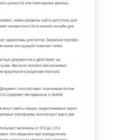
кого ценности или повторения данных.
вливает, какие разделы сайта доступны для
ает конкретного бота казино онлайн для
нит директивы для ботов. Значение noindex
четание инструкций помогает гибко
ретных документов и действуют на
ссылки. Метатег noindex обеспечивает
м краулеров к разделам портала.
 Документ способствует поисковым ботам
арта содержит метаданные о любой
 могут иметь секции, недостижимые через
виковые платформы используют карту как
пользует величины от 0.0 до 1.0 и
имают эти сведения при определении