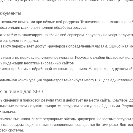
ают карту через консоли Google Search Console и Яндекс.Вебмастер. Регуля
документы
твенными помехами при обходе веб-ресурсов. Технические неполадки и ошиб
ехи онлайн казино для полной обработки ресурса.
ответа 5xx сигнализирует на сбои с веб-сервером. Краулеры не могут получит
 разделов из индекса.
 Disallow перекрывает доступ краулеров к определённым частям. Ошибочная 
т лимиты по периоду получения результата. Ресурсы с слабой быстротой пол
ь индексации неоптимизированных сайтов.
 имеют проблемы с обработкой сложных сценариев. Материал, подгружаемый
авильная конфигурация параметров генерирует массу URL для единственной
я значимо для SEO
ь сведений в поисковой результатах и действует на места сайта. Краулеры
виковые системы отдают приоритет ресурсам со актуальной данными. Регуля
х выдачи.
жимого вызывают более регулярные обходы краулеров. Новостные ресурсы ск
енные ресурсы с единичными изменениями посещаются ботами реже. Деятель
овой системы.