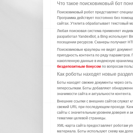
Что такое поисковиковый бот по
Поисковиковый робот представляет специа
Программа действует постоянно без помощи
сайтах. Утилита обрабатывает текстовый м
Любая поисковая система применяет индиви
разработал YandexBot, а Bing использует B
посещении ресурсов. Сканеры получают HTM
Поисковиковые краулеры не видят документ
пригодность контента по ряду параметров.
накопленную данные в индексную хранилищ
бездепозитным бонусом
по вопросам поль
Как роботы находят новые разде
Боты находят свежие документы через сеть
гиперссылкам. Боты добавляют обнаруженн
значимости сайта и актуальности контента.
Внешние ссылки с внешних сайтов служат к
свежий URL при последующем проходе. Каче
сайты с значительным уровнем доверия и а
тематики целевой страницы.
XML-карта сайта предоставляет роботам уп
материала. Боты используют схему как доп