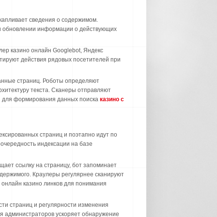
капливает сведения о содержимом.
 и обновлении информации о действующих
ер казино онлайн Googlebot, Яндекс
итируют действия рядовых посетителей при
данные страниц. Роботы определяют
рхитектуру текста. Сканеры отправляют
я для формирования данных поиска
казино с
ексированных страниц и поэтапно идут по
очередность индексации на базе
щает ссылку на страницу, бот запоминает
одержимого. Краулеры регулярнее сканируют
 онлайн казино линков для понимания
сти страниц и регулярности изменения
ля администраторов ускоряет обнаружение