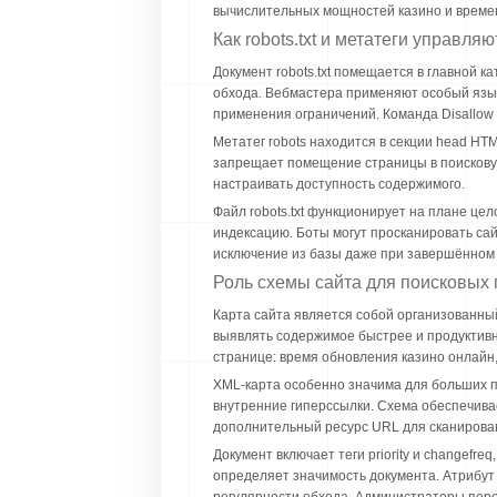
вычислительных мощностей казино и времен
Как robots.txt и метатеги управля
Документ robots.txt помещается в главной 
обхода. Вебмастера применяют особый язык
применения ограничений. Команда Disallow 
Метатег robots находится в секции head HT
запрещает помещение страницы в поисковую 
настраивать доступность содержимого.
Файл robots.txt функционирует на плане це
индексацию. Боты могут просканировать сайт
исключение из базы даже при завершённом 
Роль схемы сайта для поисковых
Карта сайта является собой организованны
выявлять содержимое быстрее и продуктивн
странице: время обновления казино онлайн,
XML-карта особенно значима для больших п
внутренние гиперссылки. Схема обеспечива
дополнительный ресурс URL для сканирова
Документ включает теги priority и changefre
определяет значимость документа. Атрибут