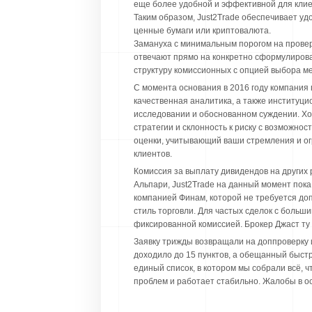
еще более удобной и эффективной для клие
Таким образом, Just2Trade обеспечивает у
ценные бумаги или криптовалюта.
Замануха с минимальным порогом на провер
отвечают прямо на конкретно сформулирован
структуру комиссионных с опцией выбора ме
С момента основания в 2016 году компания 
качественная аналитика, а также институци
исследовании и обоснованном суждении. Хот
стратегии и склонность к риску с возможнос
оценки, учитывающий ваши стремления и ог
клиентов.
Комиссия за выплату дивидендов на других 
Альпари, Just2Trade на данный момент пока 
компанией Финам, которой не требуется доп
стиль торговли. Для частых сделок с больш
фиксированной комиссией. Брокер Джаст ту
Заявку трижды возвращали на доппроверку 
доходило до 15 пунктов, а обещанный быст
единый список, в котором мы собрали всё, ч
проблем и работает стабильно. Жалобы в о