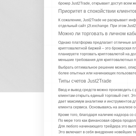
брокер Just2Trade, открывает доступ всем
Приоритет в спокойствии клиенто
К сожалению, Just2Trade не раскрывает инфо
отдельный сайт j2t.exchange. При этом Just
Можно ли торговать в личном каби
Однако платформа предлагает отличные альт
криптовалютной биржей – это брокерская п
планируете торговать криптовалютой на дол
меньшие требования для криптовалютных п
Выбрать оптимальное решение можно, опир
более опытных или начинающих пользователе
Типы счетов Just2Trade
Ввод и вывод средств можно производить с р
клиентам открыть единый торговый счет. Эт
дает максимум аналитики и инструментов д
клиента сервиса. Основываясь на анализе 
Кроме того, благодаря наличию надзора со
По мере того как финансовая сфера продолж
Для любого начинающего трейдера это выгля
Это включает в себя внедрение новейших т