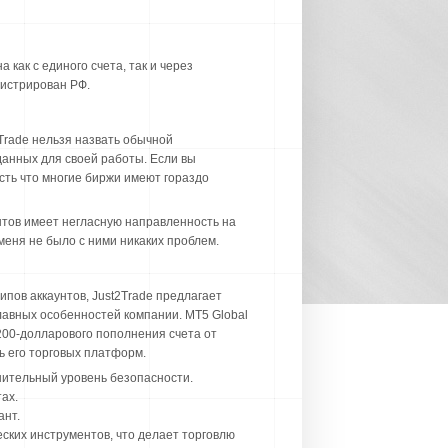
как с единого счета, так и через
гистрирован РФ.
Trade нельзя назвать обычной
данных для своей работы. Если вы
сть что многие биржи имеют гораздо
тов имеет негласную направленность на
меня не было с ними никаких проблем.
ипов аккаунтов, Just2Trade предлагает
лавных особенностей компании. MT5 Global
200-долларового пополнения счета от
ь его торговых платформ.
нительный уровень безопасности.
ах.
ант.
ских инструментов, что делает торговлю