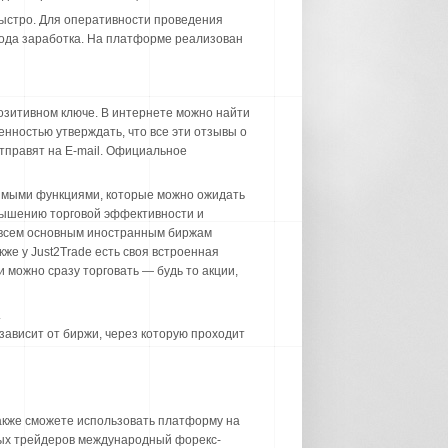
 быстро. Для оперативности проведения
вода заработка. На платформе реализован
озитивном ключе. В интернете можно найти
нностью утверждать, что все эти отзывы о
отправят на E-mail. Официальное
димыми функциями, которые можно ожидать
овышению торговой эффективности и
о всем основным иностранным биржам
же у Just2Trade есть своя встроенная
 можно сразу торговать — будь то акции,
.
зависит от биржи, через которую проходит
также сможете использовать платформу на
ных трейдеров международный форекс-