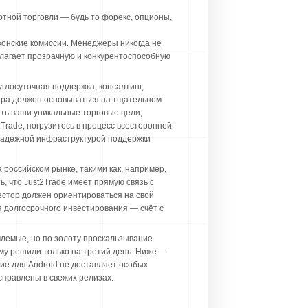
тной торговли — будь то форекс, опционы,
конские комиссии. Менеджеры никогда не
едлагает прозрачную и конкурентоспособную
глосуточная поддержка, консалтинг,
кера должен основываться на тщательном
ать ваши уникальные торговые цели,
2Trade, погрузитесь в процесс всесторонней
 надежной инфраструктурой поддержки
российском рынке, такими как, например,
, что Just2Trade имеет прямую связь с
естор должен ориентироваться на свой
я долгосрочного инвестирования — счёт с
млемые, но по золоту проскальзывание
му решили только на третий день. Ниже —
ние для Android не доставляет особых
справлены в свежих релизах.