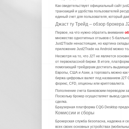
Как свидетельствует официальный сайт just
транзакций и удобства пользователей ресу
единый счет для пользователя, который дае
Джаст ту Трейд – обзор брокера J
Первое, на что нужно обратить внимание
об
множество однотипных отзывов с 5-балльно
Just2Trade ненастоящие, но картина склады
приложение Just2Trade на Android можно то
Несмотря на то, что J2T не является осно
от первоклассной биржи. В итоге, платфор
помогающий трейдерам достигать выдающих
Европы, США и Азии, а торговать можно как
биржа цифровых валют под названием J2T Cr
форекс, CFD, опционы или криптовалюта.
Пополнение счета банковским переводом зан
Поскольку брокер осуществляет вывод сдело
сделка.
Браузерная платформа CQG Desktop предост
Комиссии и сборы
Брокерская служба безопасна, надежна и с
всех своих основных устройствах (мобильн