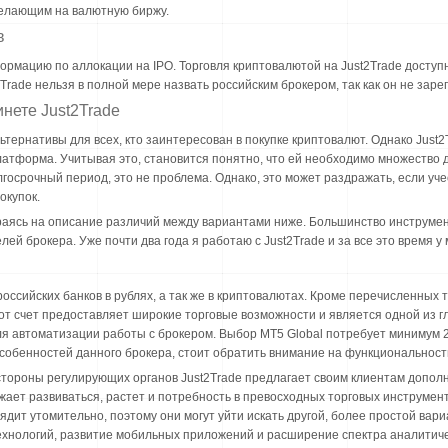
 желающим на валютную биржу.
в
рмацию по аллокации на IPO. Торговля криптовалютой на Just2Trade доступна 
2Trade нельзя в полной мере назвать российским брокером, так как он не заре
нете Just2Trade
ернативы для всех, кто заинтересован в покупке криптовалют. Однако Just2
латформа. Учитывая это, становится понятно, что ей необходимо множество 
госрочный период, это не проблема. Однако, это может раздражать, если уче
окупок.
аясь на описание различий между вариантами ниже. Большинство инструмен
й брокера. Уже почти два года я работаю с Just2Trade и за все это время у 
оссийских банков в рублях, а так же в криптовалютах. Кроме перечисленных т
от счет предоставляет широкие торговые возможности и является одной из г
ля автоматизации работы с брокером. Выбор MT5 Global потребует минимум 
особенностей данного брокера, стоит обратить внимание на функциональност
 стороны регулирующих органов Just2Trade предлагает своим клиентам допол
ает развиваться, растет и потребность в превосходных торговых инструмент
дит утомительно, поэтому они могут уйти искать другой, более простой вари
ехнологий, развитие мобильных приложений и расширение спектра аналитиче