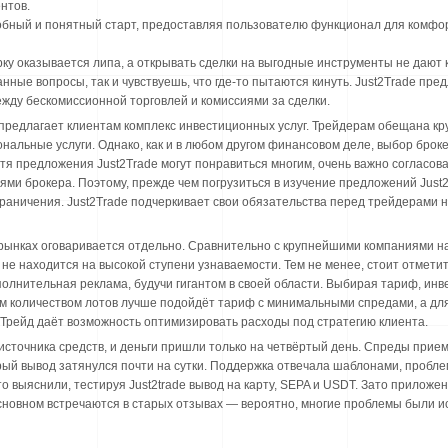
нтов.
добный и понятный старт, предоставляя пользователю функционал для комфор
ку оказывается липа, а открывать сделки на выгодные инструменты не дают 
ные вопросы, так и чувствуешь, что где-то пытаются кинуть. Just2Trade пр
жду бескомиссионной торговлей и комиссиями за сделки.
предлагает клиентам комплекс инвестиционных услуг. Трейдерам обещана кру
ональные услуги. Однако, как и в любом другом финансовом деле, выбор бро
я предложения Just2Trade могут понравиться многим, очень важно согласов
тями брокера. Поэтому, прежде чем погрузиться в изучение предложений Just
раничения. Just2Trade подчеркивает свои обязательства перед трейдерами
рынках оговаривается отдельно. Сравнительно с крупнейшими компаниями на 
не находится на высокой ступени узнаваемости. Тем не менее, стоит отметить
олнительная реклама, будучи гигантом в своей области. Выбирая тариф, инв
им количеством лотов лучше подойдёт тариф с минимальными спредами, а дл
 Трейд даёт возможность оптимизировать расходы под стратегию клиента.
источника средств, и деньги пришли только на четвёртый день. Спреды прие
рый вывод затянулся почти на сутки. Поддержка отвечала шаблонами, пробле
то выяснили, тестируя Just2trade вывод на карту, SEPA и USDT. Зато приложе
сновном встречаются в старых отзывах — вероятно, многие проблемы были и