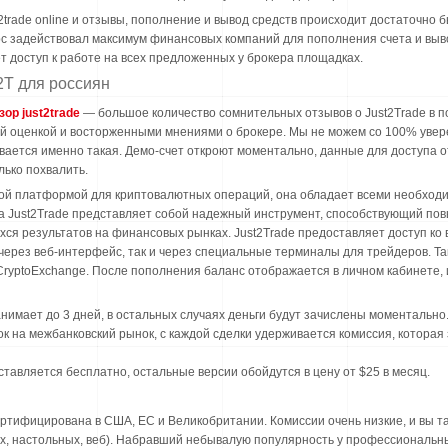
2trade online и отзывы, пополнение и вывод средств происходит достаточно
рс задействовал максимум финансовых компаний для пополнения счета и вы
т доступ к работе на всех предложенных у брокера площадках.
2T для россиян
зор just2trade
— большое количество сомнительных отзывов о Just2Trade в п
й оценкой и восторженными мнениями о брокере. Мы не можем со 100% увере
вается именно такая. Демо-счет откроют моментально, данные для доступа 
лько похвалить.
вной платформой для криптовалютных операций, она обладает всеми необхо
ма Just2Trade представляет собой надежный инструмент, способствующий п
ся результатов на финансовых рынках. Just2Trade предоставляет доступ к
 через веб-интерфейс, так и через специальные терминалы для трейдеров. Так
yptoExchange. После пополнения баланс отображается в личном кабинете, и
имает до 3 дней, в остальных случаях деньги будут зачислены моментально
к на межбанковский рынок, с каждой сделки удерживается комиссия, которая 
авляется бесплатно, остальные версии обойдутся в цену от $25 в месяц.
ертифицирована в США, ЕС и Великобритании. Комиссии очень низкие, и вы 
ых, настольных, веб). Набравший небывалую популярность у профессиональ