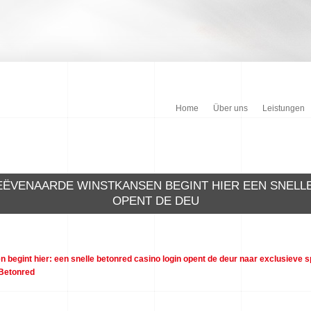
Home
Über uns
Leistungen
ËVENAARDE WINSTKANSEN BEGINT HIER EEN SNELLE
OPENT DE DEU
begint hier: een snelle betonred casino login opent de deur naar exclusieve s
 Betonred