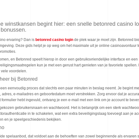
 winstkansen begint hier: een snelle betonred casino lo
e bonussen.
ino ervaring? Dan is
betonred casino login
de plek waar je moet zijn. Betonred bi
mgeving. Deze gids helpt je op weg om het maximale uit je online casinoavontuur 
promoties.
en, en Betonred speelt hierop in door een gebruiksvriendelijke interface en een s
iligingsmaatregelen kun je met een gerust hart genieten van je favoriete spellen
e vele voordelen.
heer bij Betonred
en eenvoudig proces dat slechts een paar minuten in beslag neemt. Je begint met h
 adres, e-mailadres en geboortedatum moet verstrekken. Zorg ervoor dat je accurat
et formulier hebt ingevuld, ontvang je een e-mail met een link om je account te beve
 gekozen gebruikersnaam en wachtwoord. Het is belangrijk om een sterk wachtwoord 
orauthenticatie in te schakelen, wat een extra beveiligingslaag toevoegt aan je acc
len en je speelgeschiedenis bekijken.
no
ide spelaanbod, dat voldoet aan de behoeften van zowel beginnende als ervaren s