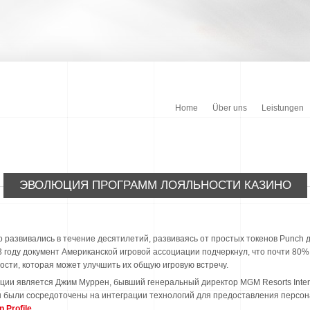
Home
Über uns
Leistungen
ЭВОЛЮЦИЯ ПРОГРАММ ЛОЯЛЬНОСТИ КАЗИНО
 развивались в течение десятилетий, развиваясь от простых токенов Punch 
23 году документ Американской игровой ассоциации подчеркнул, что почти 80
сти, которая может улучшить их общую игровую встречу.
ии является Джим Муррен, бывший генеральный директор MGM Resorts Intern
ы были сосредоточены на интеграции технологий для предоставления персо
n Profile
.