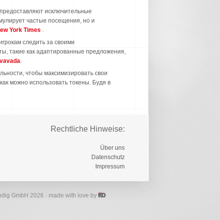
ые предоставляют исключительные
мулирует частые посещения, но и
New York Times
.
грокам следить за своими
ты, такие как адаптированные предложения,
vavada
.
льности, чтобы максимизировать свои
как можно использовать токены. Будя в
Rechtliche Hinweise:
Über uns
Datenschutz
Impressum
odig GmbH 2026 · made with love by