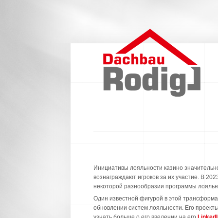
Инициативы лояльности казино значительно
вознаграждают игроков за их участие. В 20
некоторой разнообразии программы лояльно
Один известной фигурой в этой трансформац
обновлении систем лояльности. Его проект
узнать больше о его введении на его
LinkedI