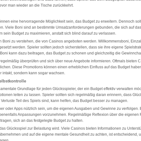
evor man wieder an die Tische zurückkehrt.
önnen eine hervorragende Möglichkeit sein, das Budget zu erweitern. Dennoch sol
. Viele Boni sind an bestimmte Umsatzanforderungen gebunden, die sich auf das
m sein Budget zu maximieren, anstatt sich blind darauf zu verlassen.
 von Boni zu verstehen, die von Casinos angeboten werden. Willkommensboni, Ein
ngesetzt werden. Spieler sollten jedoch sicherstellen, dass sie ihre eigene Spiels
n Boni kann dazu beitragen, das Budget zu schonen und gleichzeitig die Gewinnch
 regelmäßig überprüfen und sich über neue Angebote informieren. Oftmals bieten 
lichen. Diese Promotions können einen erheblichen Einfluss auf das Budget haben, 
nur intakt, sondern kann sogar wachsen.
lbstkontrolle
mentale Grundlage für jeden Glücksspieler, der ein Budget effektiv verwalten möc
ionen leiten zu lassen. Spieler sollten sich regelmäßig daran erinnern, dass Glück
s Verluste Teil des Spiels sind, kann helfen, das Budget besser zu managen.
her oder Apps nützlich sein, um die eigenen Ausgaben und Gewinne zu verfolgen. E
enenfalls Anpassungen vorzunehmen. Regelmäßige Reflexion über die eigenen For
agen, sich an das festgelegte Budget zu halten.
 das Glücksspiel zur Belastung wird. Viele Casinos bieten Informationen zu Unterst
übernehmen und auf die eigene mentale Gesundheit zu achten, ist entscheidend, u
nagen.