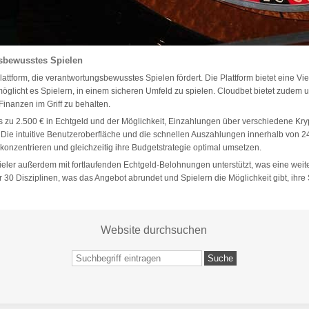
gsbewusstes Spielen
attform, die verantwortungsbewusstes Spielen fördert. Die Plattform bietet eine Vi
öglicht es Spielern, in einem sicheren Umfeld zu spielen. Cloudbet bietet zudem 
Finanzen im Griff zu behalten.
s zu 2.500 € in Echtgeld und der Möglichkeit, Einzahlungen über verschiedene K
r. Die intuitive Benutzeroberfläche und die schnellen Auszahlungen innerhalb von 
l konzentrieren und gleichzeitig ihre Budgetstrategie optimal umsetzen.
r außerdem mit fortlaufenden Echtgeld-Belohnungen unterstützt, was eine weitere
30 Disziplinen, was das Angebot abrundet und Spielern die Möglichkeit gibt, ihre 
Website durchsuchen