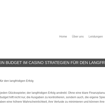
Home
Über uns
Leistungen
IN BUDGET IM CASINO STRATEGIEN FÜR DEN LANGFR
r den langfristigen Erfolg
 jeden Glücksspieler, der langfristigen Erfolg anstrebt. Ohne eine klare Finanzplanu
Budget hilft nicht nur, die Ausgaben zu kontrollieren, sondern auch, die eigene Sp
haben eine höhere Wahrscheinlichkeit, ihre Verluste zu minimieren und können ihre