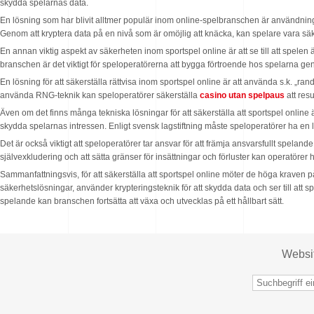
skydda spelarnas data.
En lösning som har blivit alltmer populär inom online-spelbranschen är användninge
Genom att kryptera data på en nivå som är omöjlig att knäcka, kan spelare vara säkr
En annan viktig aspekt av säkerheten inom sportspel online är att se till att spele
branschen är det viktigt för speloperatörerna att bygga förtroende hos spelarna gen
En lösning för att säkerställa rättvisa inom sportspel online är att använda s.k.
använda RNG-teknik kan speloperatörer säkerställa
casino utan spelpaus
att resu
Även om det finns många tekniska lösningar för att säkerställa att sportspel online är 
skydda spelarnas intressen. Enligt svensk lagstiftning måste speloperatörer ha en lice
Det är också viktigt att speloperatörer tar ansvar för att främja ansvarsfullt spelande
självexkludering och att sätta gränser för insättningar och förluster kan operatörer h
Sammanfattningsvis, för att säkerställa att sportspel online möter de höga kraven på 
säkerhetslösningar, använder krypteringsteknik för att skydda data och ser till att s
spelande kan branschen fortsätta att växa och utvecklas på ett hållbart sätt.
Websi