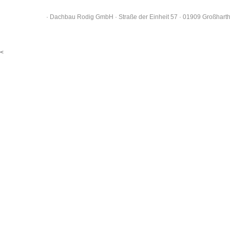
· Dachbau Rodig GmbH · Straße der Einheit 57 · 01909 Großhart
<