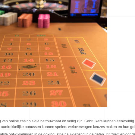
g van online casino’s die betrouwbaar en veilig zijn. Gebruikers kunnen eenvoudi
n aantrekkelijke bonussen kunnen spelers weloverwogen keuzes maken en hun gok
tste ontwikkelingen in de gokindustrie nauwlettend in de gaten. Dit zorgt ervoor da