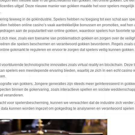
90 begon een nieuwe fase in de geschiedenis van gokken: het online gokken. De eer
enties uitgaf. Deze nieuwe manier van gokken maakte het voor spelers mogelijk 
.
ering teweeg in de gokindustrie. Spelers hebben nu toegang tot een schat aan spel
endien hebben online casino’s vaak aantrekkelijke bonussen en promoties, wat hen 
edragen aan de populariteit van online gokken, waardoor spelers hun favoriete spe
 zich mee, zoals een toename van problematisch gokken en zorgen over de veiligh
eëren die spelers beschermen en verantwoord gokken bevorderen. Regels zoals d
nline gokmarkt te reguleren en ervoor te zorgen dat spelers veilig kunnen gokken.
t voortdurende technologische innovaties zoals virtual reality en blockchain. De
 kan spelers een meeslepende ervaring bieden, waarbij ze zich in een echt casino 
ken.
rafie van gokkers. Jongere generaties zijn steeds meer geïnteresseerd in gokken, 
specten binnen de gokervaring, zoals interactieve spellen en sociale weddensch
nd veranderen.
ht voor spelersbescherming, kunnen we verwachten dat de industrie zich verder z
ig data kunnen worden ingezet om gokgedrag te analyseren en verantwoord spelen t