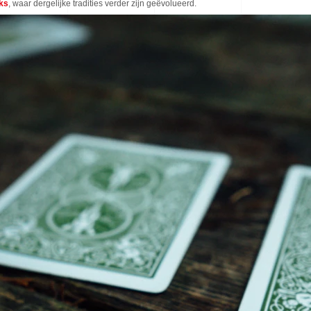
uks
, waar dergelijke tradities verder zijn geëvolueerd.