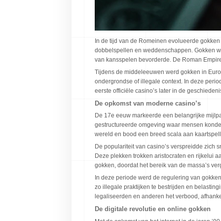
In de tijd van de Romeinen evolueerde gokken 
dobbelspellen en weddenschappen. Gokken werd
van kansspelen bevorderde. De Roman Empire s
Tijdens de middeleeuwen werd gokken in Europ
ondergrondse of illegale context. In deze peri
eerste officiële casino’s later in de geschiedeni
De opkomst van moderne casino’s
De 17e eeuw markeerde een belangrijke mijlpaa
gestructureerde omgeving waar mensen konden g
wereld en bood een breed scala aan kaartspel
De populariteit van casino’s verspreidde zic
Deze plekken trokken aristocraten en rijkelui
gokken, doordat het bereik van de massa’s ve
In deze periode werd de regulering van gokke
zo illegale praktijken te bestrijden en belast
legaliseerden en anderen het verbood, afhank
De digitale revolutie en online gokken