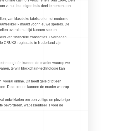
ste online casino’s verschenen rond 1994, toen
om vanuit hun eigen huis deel te nemen aan
len, van klassieke tafelspellen tot moderne
aantrekkelijk maakt voor nieuwe spelers. De
llen overal en altijd kunnen spelen.
eid van financiële transacties. Overheden
e CRUKS-registratie in Nederland zijn
ze technologieën kunnen de manier waarop we
wanen, terwijl blockchain-technologie kan
vooral online. Dit heeft geleid tot een
appen. Deze trends kunnen de manier waarop
al ontwikkelen om een veilige en plezierige
e bevorderen, wat essentieel is voor de