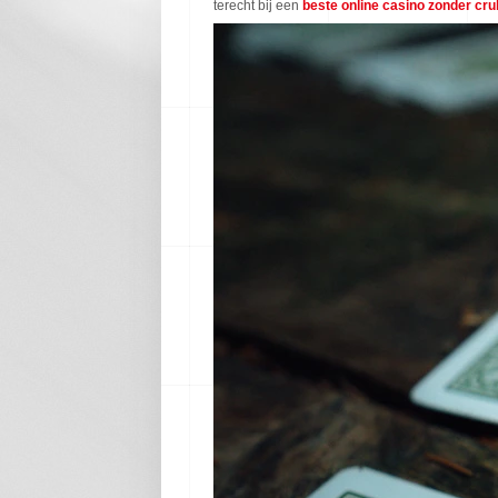
terecht bij een
beste online casino zonder cr