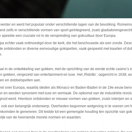
verder en werd het populair onder verschillende lagen van de bevolking. Romeinse
 zelfs in verschillende vormen van sport geïntegreerd, zoals gladiatorengevecht
peelde een cruciale rol in de verspreiding van gokcultuur door Europa.
a echter vaak ontmoedigd door de kerk, die het beschouwde als een zonde. Desond
ode ontstonden er diverse eenvoudige gokspellen, vaak gespeeld met kaarten of do
s.
l in de ontwikkeling van gokken, met de oprichting van de eerste echte casino’s i
okken, vergezeld van entertainment en luxe. Het ‚Ridotto‘, opgericht in 1638, wo
len en dobbelspellen aan.
h snel over Europa, waarbij steden als Monaco en Baden-Baden in de 19e eeuw b
 aan en werden synoniem met luxe en vermaak. De opkomst van de industriële revol
rgroot werd. Hierdoor ontstonden er nieuwe vormen van gokken, zoals loterijen e
n ook een belangrijk onderwerp. Overheden begonnen wetgeving in te voeren om he
inginkomsten te genereren. Dit leidde tot een gemengde houding ten opzichte van g
elijk van de heersende morele normen en waarden.