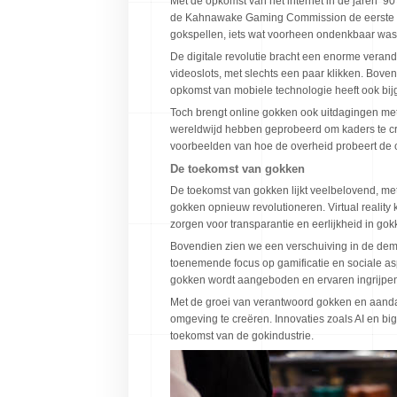
Met de opkomst van het internet in de jaren ’
de Kahnawake Gaming Commission de eerste lic
gokspellen, iets wat voorheen ondenkbaar was
De digitale revolutie bracht een enorme verand
videoslots, met slechts een paar klikken. Bov
opkomst van mobiele technologie heeft ook bijg
Toch brengt online gokken ook uitdagingen met
wereldwijd hebben geprobeerd om kaders te cr
voorbeelden van hoe de overheid probeert de o
De toekomst van gokken
De toekomst van gokken lijkt veelbelovend, me
gokken opnieuw revolutioneren. Virtual reality
zorgen voor transparantie en eerlijkheid in gok
Bovendien zien we een verschuiving in de demog
toenemende focus op gamificatie en sociale a
gokken wordt aangeboden en ervaren ingrijpe
Met de groei van verantwoord gokken en aandac
omgeving te creëren. Innovaties zoals AI en b
toekomst van de gokindustrie.