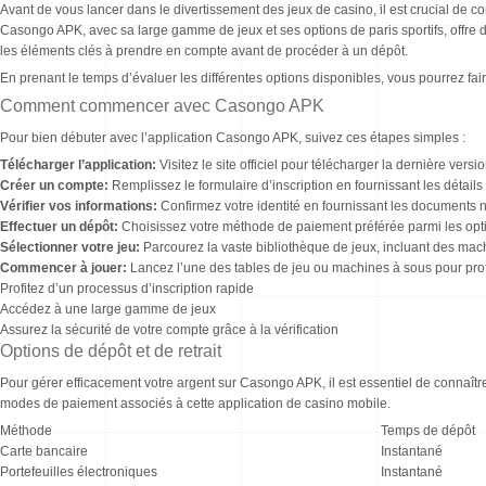
Avant de vous lancer dans le divertissement des jeux de casino, il est crucial de 
Casongo APK, avec sa large gamme de jeux et ses options de paris sportifs, offre de
les éléments clés à prendre en compte avant de procéder à un dépôt.
En prenant le temps d’évaluer les différentes options disponibles, vous pourrez fai
Comment commencer avec Casongo APK
Pour bien débuter avec l’application Casongo APK, suivez ces étapes simples :
Télécharger l’application:
Visitez le site officiel pour télécharger la dernière ve
Créer un compte:
Remplissez le formulaire d’inscription en fournissant les détails r
Vérifier vos informations:
Confirmez votre identité en fournissant les documents né
Effectuer un dépôt:
Choisissez votre méthode de paiement préférée parmi les opti
Sélectionner votre jeu:
Parcourez la vaste bibliothèque de jeux, incluant des machi
Commencer à jouer:
Lancez l’une des tables de jeu ou machines à sous pour profi
Profitez d’un processus d’inscription rapide
Accédez à une large gamme de jeux
Assurez la sécurité de votre compte grâce à la vérification
Options de dépôt et de retrait
Pour gérer efficacement votre argent sur Casongo APK, il est essentiel de connaître 
modes de paiement associés à cette application de casino mobile.
Méthode
Temps de dépôt
Carte bancaire
Instantané
Portefeuilles électroniques
Instantané