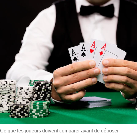
Ce que les joueurs doivent comparer avant de déposer