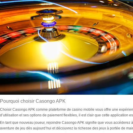
Pourquoi choisir Casongo APK
Choisir Casongo APK comme plateforme de casino mobile vous offre une expérience 
d’utilisation et ses options de paiement flexibles, il est clair que cette applicati
En tant que nouveau joueur, rejoindre Casongo APK signifie que vous accéderez à 
aventure de jeu dès aujourd’hui et découvrez la richesse des jeux à portée de main