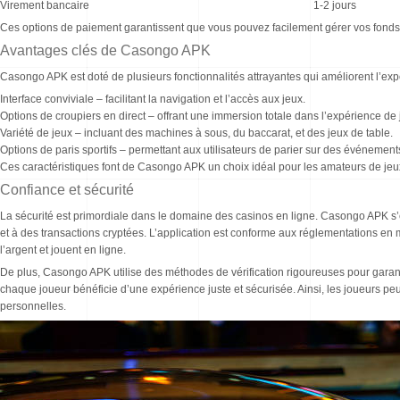
Virement bancaire
1-2 jours
Ces options de paiement garantissent que vous pouvez facilement gérer vos fonds,
Avantages clés de Casongo APK
Casongo APK est doté de plusieurs fonctionnalités attrayantes qui améliorent l’ex
Interface conviviale – facilitant la navigation et l’accès aux jeux.
Options de croupiers en direct – offrant une immersion totale dans l’expérience de 
Variété de jeux – incluant des machines à sous, du baccarat, et des jeux de table.
Options de paris sportifs – permettant aux utilisateurs de parier sur des événements
Ces caractéristiques font de Casongo APK un choix idéal pour les amateurs de jeux d
Confiance et sécurité
La sécurité est primordiale dans le domaine des casinos en ligne. Casongo APK s’
et à des transactions cryptées. L’application est conforme aux réglementations en ma
l’argent et jouent en ligne.
De plus, Casongo APK utilise des méthodes de vérification rigoureuses pour garantir
chaque joueur bénéficie d’une expérience juste et sécurisée. Ainsi, les joueurs peuv
personnelles.