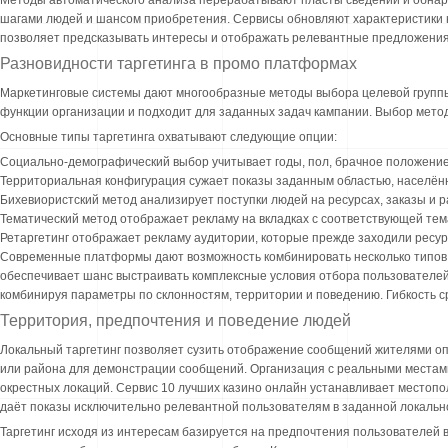
Методы автоматического анализа перерабатывают пласты сведений и обнар
шагами людей и шансом приобретения. Сервисы обновляют характеристики 
позволяет предсказывать интересы и отображать релевантные предложения
Разновидности таргетинга в промо платформах
Маркетинговые системы дают многообразные методы выбора целевой групп
функции организации и подходит для заданных задач кампании. Выбор метод
Основные типы таргетинга охватывают следующие опции:
Социально-демографический выбор учитывает годы, пол, брачное положение
Территориальная конфигурация сужает показы заданным областью, населённ
Бихевиористский метод анализирует поступки людей на ресурсах, заказы и 
Тематический метод отображает рекламу на вкладках с соответствующей тем
Ретаргетинг отображает рекламу аудитории, которые прежде заходили ресур
Современные платформы дают возможность комбинировать несколько типов 
обеспечивает шанс выстраивать комплексные условия отбора пользователе
комбинируя параметры по склонностям, территории и поведению. Гибкость с
Территория, предпочтения и поведение людей
Локальный таргетинг позволяет сузить отображение сообщений жителями оп
или района для демонстрации сообщений. Организация с реальными местами
окрестных локаций. Сервис 10 лучших казино онлайн устанавливает местопо
даёт показы исключительно релевантной пользователям в заданной локальн
Таргетинг исходя из интересам базируется на предпочтения пользователей