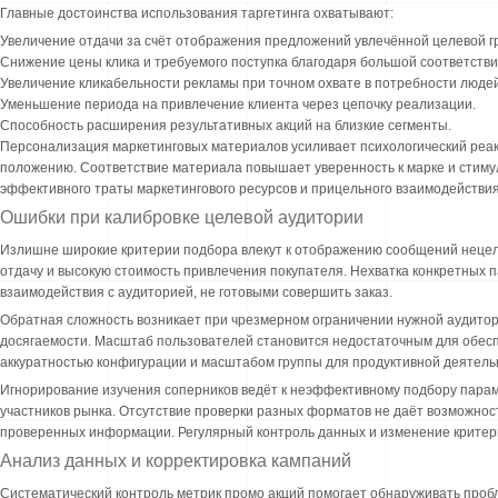
Главные достоинства использования таргетинга охватывают:
Увеличение отдачи за счёт отображения предложений увлечённой целевой г
Снижение цены клика и требуемого поступка благодаря большой соответстви
Увеличение кликабельности рекламы при точном охвате в потребности людей
Уменьшение периода на привлечение клиента через цепочку реализации.
Способность расширения результативных акций на близкие сегменты.
Персонализация маркетинговых материалов усиливает психологический реа
положению. Соответствие материала повышает уверенность к марке и стиму
эффективного траты маркетингового ресурсов и прицельного взаимодействия
Ошибки при калибровке целевой аудитории
Излишне широкие критерии подбора влекут к отображению сообщений нецел
отдачу и высокую стоимость привлечения покупателя. Нехватка конкретных
взаимодействия с аудиторией, не готовыми совершить заказ.
Обратная сложность возникает при чрезмерном ограничении нужной аудитор
досягаемости. Масштаб пользователей становится недостаточным для обесп
аккуратностью конфигурации и масштабом группы для продуктивной деятель
Игнорирование изучения соперников ведёт к неэффективному подбору парам
участников рынка. Отсутствие проверки разных форматов не даёт возможнос
проверенных информации. Регулярный контроль данных и изменение критери
Анализ данных и корректировка кампаний
Систематический контроль метрик промо акций помогает обнаруживать проб