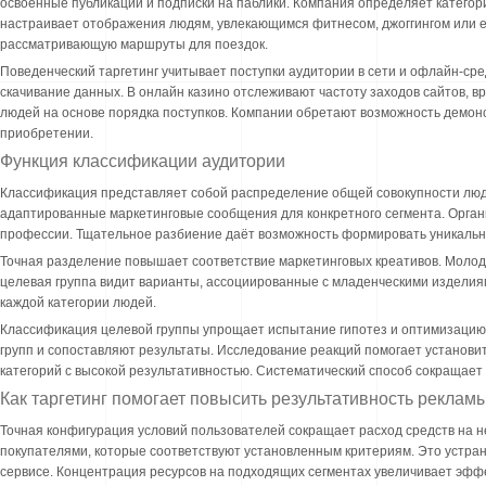
освоенные публикации и подписки на паблики. Компания определяет категори
настраивает отображения людям, увлекающимся фитнесом, джоггингом или е
рассматривающую маршруты для поездок.
Поведенческий таргетинг учитывает поступки аудитории в сети и офлайн-с
скачивание данных. В онлайн казино отслеживают частоту заходов сайтов, 
людей на основе порядка поступков. Компании обретают возможность демон
приобретении.
Функция классификации аудитории
Классификация представляет собой распределение общей совокупности люде
адаптированные маркетинговые сообщения для конкретного сегмента. Орга
профессии. Тщательное разбиение даёт возможность формировать уникальн
Точная разделение повышает соответствие маркетинговых креативов. Моло
целевая группа видит варианты, ассоциированные с младенческими изделия
каждой категории людей.
Классификация целевой группы упрощает испытание гипотез и оптимизаци
групп и сопоставляют результаты. Исследование реакций помогает установ
категорий с высокой результативностью. Систематический способ сокращает
Как таргетинг помогает повысить результативность реклам
Точная конфигурация условий пользователей сокращает расход средств на н
покупателями, которые соответствуют установленным критериям. Это устр
сервисе. Концентрация ресурсов на подходящих сегментах увеличивает эффек