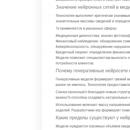
Значение нейронных сетей в мед
Технология выполняет критически значимые
значительные массивы сведений и определ
7к применяется в указанных сферах:
Медицинская диагностика: анализ фотограф
Финансовый наблюдение: обнаружение сом
Кибербезопасность: обнаружение нарушений
Кредитный скоринг: определение финансово
Модели помогают специалистам выносить о
потребности клиентов.
Почему генеративные нейросети 
Генеративные модели формируют свежий мат
ранее не имелось. Технология предоставил
Скачок произошёл благодаря новым структу
казино7к способна создавать натуральные 
Использование включает массу направлений
изделий. Разработчики игр формируют пове
Какие пределы существуют у ней
Модели нуждаются огромных объёмов сведен