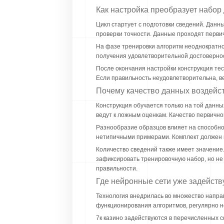
Как настройка преобразует набо
Цикл стартует с подготовки сведений. Дан
проверки точности. Данные проходят первич
На фазе тренировки алгоритм неоднократно 
получения удовлетворительной достоверност
После окончания настройки конструкция те
Если правильность неудовлетворительна, в
Почему качество данных воздейс
Конструкция обучается только на той данн
ведут к ложным оценкам. Качество первичн
Разнообразие образцов влияет на способно
нетипичными примерами. Комплект должен п
Количество сведений также имеет значение
зафиксировать тренировочную набор, но не
правильности.
Где нейронные сети уже задейст
Технология внедрилась во множество напра
функционирования алгоритмов, регулярно н
7к казино задействуются в перечисленных 