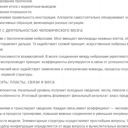
рование прогнозов.
ния итога с корректным выводом.
жения погрешности.
личивая правильность конструкции. Алгоритм самостоятельно обнаруживает 
риативных образцов, включающих разные ситуации.
 с деятельностью человеческого мозга
тве с биологическими нейронами. Мозг вмещает миллиарды нервных клеток, 
отправляет дальше. 7к задействует схожий принцип: искусственные нейроны
м.
енсивности взаимосвязей. В мозге соединения между нейронами укрепляютс
 воспроизводят принцип: коэффициенты регулируются в связи от успешности
ческий мозг задействует химические и электрические команды, процессы ос
нервной структуры.
еть: пласты, связи и веса
мпонентов. Начальный уровень получает исходные сведения: числа, пиксели 
особенности. Итоговый уровень формирует финальный результат: класс пред
внями и транслируют сведения. Каждая связь имеет коэффициент — числов
ты в процессе тренировки, повышая важные соединения и уменьшая ненужны
ности модели. Элементарные структуры осуществляют простейшие вопросы. 
одбор конфигурации определяется от вида вопроса и вычислительных возмо