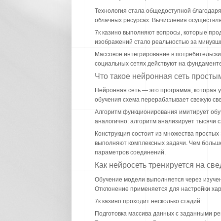
Технология стала общедоступной благодар
облачных ресурсах. Вычисления осуществля
7к казино выполняют вопросы, которые про
изображений стало реальностью за минувши
Массовое интегрирование в потребительск
социальных сетях действуют на фундаменте
Что такое нейронная сеть просты
Нейронная сеть — это программа, которая у
обучения схема перерабатывает свежую све
Алгоритм функционирования имитирует обуче
аналогично: алгоритм анализирует тысячи 
Конструкция состоит из множества простых
выполняют комплексных задачи. Чем больше
параметров соединений.
Как нейросеть тренируется на св
Обучение модели выполняется через изучен
Отклонение применяется для настройки хар
7к казино проходит несколько стадий:
Подготовка массива данных с заданными р