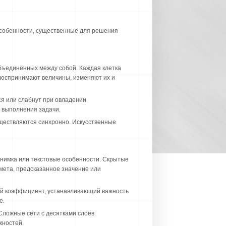
особенности, существенные для решения
объединённых между собой. Каждая клетка
 воспринимают величины, изменяют их и
я или слабнут при овладении
 выполнения задачи.
уществляются синхронно. Искусственные
снимка или текстовые особенности. Скрытые
мета, предсказанное значение или
ой коэффициент, устанавливающий важность
е.
Сложные сети с десятками слоёв
жностей.