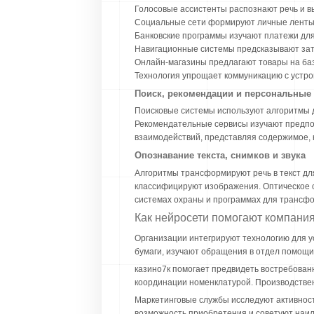
Голосовые ассистенты распознают речь и 
Социальные сети формируют личные ленты 
Банковские программы изучают платежи дл
Навигационные системы предсказывают зат
Онлайн-магазины предлагают товары на баз
Технология упрощает коммуникацию с устро
Поиск, рекомендации и персональные
Поисковые системы используют алгоритмы д
Рекомендательные сервисы изучают предпоч
взаимодействий, представляя содержимое, 
Опознавание текста, снимков и звука
Алгоритмы трансформируют речь в текст дл
классифицируют изображения. Оптическое о
системах охраны и программах для трансф
Как нейросети помогают компани
Организации интегрируют технологию для 
бумаги, изучают обращения в отдел помощи
казино7к помогает предвидеть востребованн
координации номенклатурой. Производстве
Маркетинговые службы исследуют активност
возможность приобретения и советуют наил