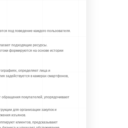
тся под поведение каждого пользователя.
лагают подходящие ресурсы.
отоки формируются на основе истории
тографиях, определяют лица и
гия задействуется в камерах смартфонов,
т обращения покупателей, упорядочивают
трукции для организации закупок и
ужения изъянов.
уппируют клиентов, предсказывают
ь бизнеса и улучшает обслуживание.