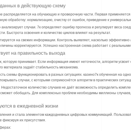
р данных в действующую схему
ные распределяется на обучающую и проверочную части. Первая применяется 
ную обработку: нормализацию, очистку от ошибок, приведение к универсальн
анализирует случаи. 7к определяет ошибку прогноза и регулирует веса сое
и. Быстрота освоения и количество циклов влияют на результат.
стируется на свежих информации. Контроль выявляет, насколько эффективно
еличины корректируются. Успешно настроенная схема работает с реальными
твует на правильность выхода
ых, которую принимает. Если информация имеют неточности, алгоритм усвои
ого материала задаёт стабильность механизма.
сть схемы функционировать в разных ситуациях. казино7к обученная на одн
окрывать случаи, с которыми соприкоснётся алгоритм в практических ситуац
. Недостаточное количество случаев не даёт возможность определить компл
 сможет обобщать. Для комплексных проблем необходимы миллионы случаев,
вуются в ежедневной жизни
вления и стала элементом каждодневных цифровых коммуникаций. Пользоват
е фиксируя их присутствия.
сферах: