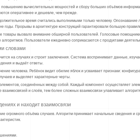
я повышению вычислительных мощностей и сбору больших объёмов информа
ются оперативнее и дешевле, чем прежде.
должительное время считались выполнимыми только человеку. Опознавание 
е годы. Прорывы в архитектуре конструкций гарантировали большую правил
ие товары вызвало внимание обширной пользователей. Голосовые помощники
 алгоритмов. Пользователи ежедневно соприкасаются с продуктами деятельн
ми словами
чится на случаях и строит заключения. Система воспринимает данные, изуча
дения и выдаёт ответы.
ние человека. Ребёнок видит обилие яблок и усваивает признаки: конфигурац
случаев и выделяет характерные черты.
 элементов, соединённых между собой. Каждый компонент осуществляет эле
 взаимосвязей и слоёв, тем более сложных взаимосвязи улавливает алгоритм
едениях и находит взаимосвязи
ие огромного объёма случаев. Алгоритм принимает начальные сведения и с
актеристик.
ешениями.