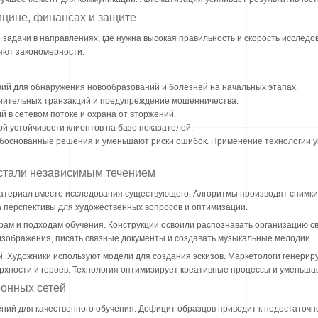
ицине, финансах и защите
 задачи в направлениях, где нужна высокая правильность и скорость исслед
яют закономерности.
ий для обнаружения новообразований и болезней на начальных этапах.
нительных транзакций и предупреждение мошенничества.
 в сетевом потоке и охрана от вторжений.
й устойчивости клиентов на базе показателей.
боснованные решения и уменьшают риски ошибок. Применение технологии у
стали независимым течением
ериал вместо исследования существующего. Алгоритмы производят снимки, 
а перспективы для художественных вопросов и оптимизации.
рам и подходам обучения. Конструкции освоили распознавать организацию с
изображения, писать связные документы и создавать музыкальные мелодии.
. Художники используют модели для создания эскизов. Маркетологи генерир
рхности и героев. Технология оптимизирует креативные процессы и уменьша
ронных сетей
ий для качественного обучения. Дефицит образцов приводит к недостаточн