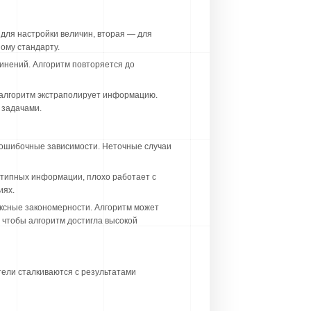
для настройки величин, вторая — для
ому стандарту.
динений. Алгоритм повторяется до
 алгоритм экстраполирует информацию.
 задачами.
т ошибочные зависимости. Неточные случаи
отипных информации, плохо работает с
иях.
ексные закономерности. Алгоритм может
 чтобы алгоритм достигла высокой
ели сталкиваются с результатами