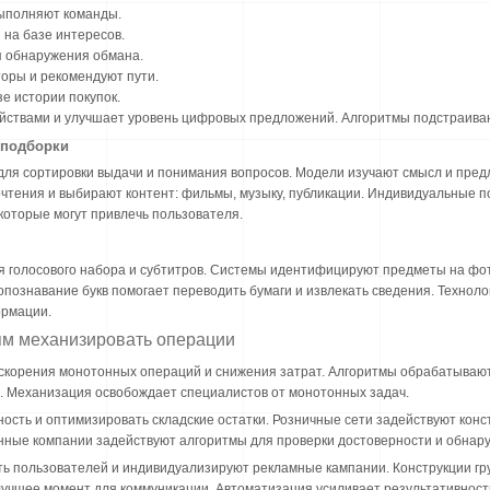
выполняют команды.
на базе интересов.
я обнаружения обмана.
оры и рекомендуют пути.
е истории покупок.
йствами и улучшает уровень цифровых предложений. Алгоритмы подстраиваю
 подборки
ля сортировки выдачи и понимания вопросов. Модели изучают смысл и пред
тения и выбирают контент: фильмы, музыку, публикации. Индивидуальные п
которые могут привлечь пользователя.
я голосового набора и субтитров. Системы идентифицируют предметы на фо
познавание букв помогает переводить бумаги и извлекать сведения. Техноло
ормации.
ям механизировать операции
ускорения монотонных операций и снижения затрат. Алгоритмы обрабатываю
. Механизация освобождает специалистов от монотонных задач.
ость и оптимизировать складские остатки. Розничные сети задействуют конс
нные компании задействуют алгоритмы для проверки достоверности и обнар
ь пользователей и индивидуализируют рекламные кампании. Конструкции гр
учшее момент для коммуникации. Автоматизация усиливает результативност