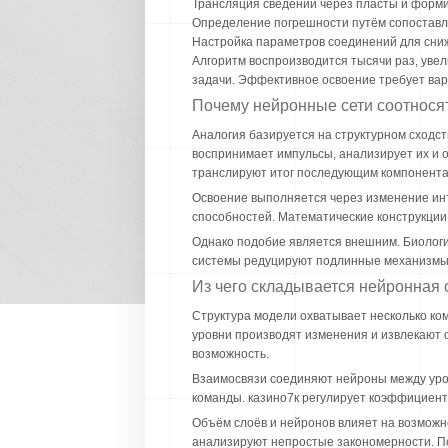
Трансляция сведений через пласты и форми
Определение погрешности путём сопоставле
Настройка параметров соединений для сни
Алгоритм воспроизводится тысячи раз, уве
задачи. Эффективное освоение требует ва
Почему нейронные сети соотносят
Аналогия базируется на структурном сходс
воспринимает импульсы, анализирует их и 
транслируют итог последующим компонента
Освоение выполняется через изменение инт
способностей. Математические конструкции
Однако подобие является внешним. Биологи
системы редуцируют подлинные механизмы 
Из чего складывается нейронная с
Структура модели охватывает несколько ко
уровни производят изменения и извлекают 
возможность.
Взаимосвязи соединяют нейроны между уро
команды. казино7к регулирует коэффициен
Объём слоёв и нейронов влияет на возмож
анализируют непростые закономерности. П