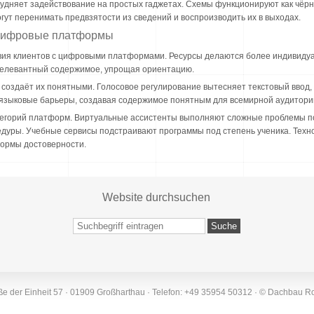
удняет задействование на простых гаджетах. Схемы функционируют как чёрн
ут перенимать предвзятости из сведений и воспроизводить их в выходах.
 цифровые платформы
вия клиентов с цифровыми платформами. Ресурсы делаются более индивид
 релевантный содержимое, упрощая ориентацию.
 создаёт их понятными. Голосовое регулирование вытесняет текстовый ввод,
языковые барьеры, создавая содержимое понятным для всемирной аудитори
тегорий платформ. Виртуальные ассистенты выполняют сложные проблемы п
дуры. Учебные сервисы подстраивают программы под степень ученика. Тех
ормы достоверности.
Website durchsuchen
e der Einheit 57 · 01909 Großharthau · Telefon: +49 35954 50312 · © Dachbau R