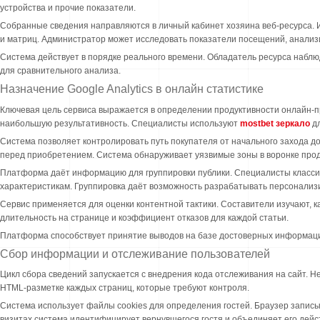
устройства и прочие показатели.
Собранные сведения направляются в личный кабинет хозяина веб-ресурса.
и матриц. Администратор может исследовать показатели посещений, анализи
Система действует в порядке реального времени. Обладатель ресурса набл
для сравнительного анализа.
Назначение Google Analytics в онлайн статистике
Ключевая цель сервиса выражается в определении продуктивности онлайн-п
наибольшую результативность. Специалисты используют
mostbet зеркало
дл
Система позволяет контролировать путь покупателя от начального захода до
перед приобретением. Система обнаруживает уязвимые зоны в воронке прод
Платформа даёт информацию для группировки публики. Специалисты класс
характеристикам. Группировка даёт возможность разрабатывать персонализ
Сервис применяется для оценки контентной тактики. Составители изучают, 
длительность на странице и коэффициент отказов для каждой статьи.
Платформа способствует принятие выводов на базе достоверных информац
Сбор информации и отслеживание пользователей
Цикл сбора сведений запускается с внедрения кода отслеживания на сайт. 
HTML-разметке каждых страниц, которые требуют контроля.
Система использует файлы cookies для определения гостей. Браузер запис
визитах система идентифицирует вернувшегося гостя и объединяет его дейс