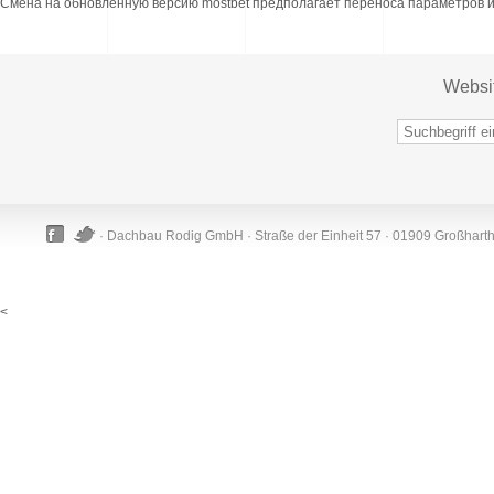
Смена на обновлённую версию mostbet предполагает переноса параметров и
Websi
· Dachbau Rodig GmbH · Straße der Einheit 57 · 01909 Großhart
<