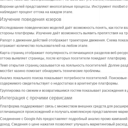
Воронки целей представляют многоэтапные процессы. Инструмент mostbet о
наблюдает процент оттока на каждом этапе.
Изучение поведения юзеров
Исследование поведенческих моделей даёт возможность понять, как гости в
стороны платформы. Изучение даёт возможность выявить препятствия на тра
Рапорт о движении действий отображает траектории движения. Схема показыв
отражает количество пользователей на любом этапе.
Карта страниц отображает популярность отличающихся разделов веб-ресурс
оттока выявляет страницы, после которых посетители покидают платформу.
Темп открытия страниц сказывается на лояльность посетителей. Долгие ра
мостбет казино помогает обнаружить технические проблемы.
Анализ локального поиска показывает потребности посетителей. Поисковые 
содержимого свидетельствует о недостатках в архитектуре платформы.
Группировка по свежим и возвратившимся гостям показывает расхождения в 
Интеграция с прочими сервисами
Платформа поддерживает связь с множеством внешних средств для расшире
отличающихся происхождений и получать комплексную представление марке
Соединение с Google Ads предоставляет подробный анализ промо кампаний.
доход. Сведения о цене нажатия позволяют улучшать маркетинговый расход.