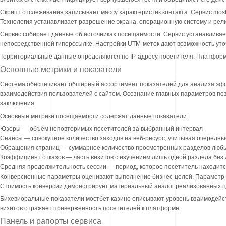
Скрипт отслеживания записывает массу характеристик контакта. Сервис mos
Технология устанавливает разрешение экрана, операционную систему и рели
Сервис собирает данные об источниках посещаемости. Сервис устанавливает
непосредственной гиперссылке. Настройки UTM-меток дают возможность уто
Территориальные данные определяются по IP-адресу посетителя. Платформа
Основные метрики и показатели
Система обеспечивает обширный ассортимент показателей для анализа эфф
взаимодействия пользователей с сайтом. Осознание главных параметров п
заключения.
Основные метрики посещаемости содержат данные показатели:
Юзеры — объём неповторимых посетителей за выбранный интервал
Сеансы — совокупное количество заходов на веб-ресурс, учитывая очередн
Обращения страниц — суммарное количество просмотренных разделов люб
Коэффициент отказов — часть визитов с изучением лишь одной раздела бе
Средняя продолжительность сессии — период, которое посетитель находится
Конверсионные параметры оценивают выполнение бизнес-целей. Параметр 
Стоимость конверсии демонстрирует материальный аналог реализованных ц
Бихевиоральные показатели мостбет казино описывают уровень взаимодейств
визитов отражает приверженность посетителей к платформе.
Панель и рапорты сервиса