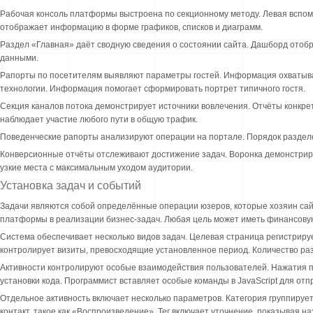
Рабочая консоль платформы выстроена по секционному методу. Левая вспо
отображает информацию в форме графиков, списков и диаграмм.
Раздел «Главная» даёт сводную сведения о состоянии сайта. Дашборд отоб
данными.
Рапорты по посетителям выявляют параметры гостей. Информация охватыв
технологии. Информация помогает сформировать портрет типичного гостя.
Секция каналов потока демонстрирует источники вовлечения. Отчёты конкре
наблюдает участие любого пути в общую трафик.
Поведенческие рапорты анализируют операции на портале. Порядок раздел
Конверсионные отчёты отслеживают достижение задач. Воронка демонстрир
узкие места с максимальным уходом аудитории.
Установка задач и событий
Задачи являются собой определённые операции юзеров, которые хозяин сай
платформы в реализации бизнес-задач. Любая цель может иметь финансову
Система обеспечивает несколько видов задач. Целевая страница регистриру
контролирует визиты, превосходящие установленное период. Количество раз
Активности контролируют особые взаимодействия пользователей. Нажатия 
установки кода. Программист вставляет особые команды в JavaScript для от
Отдельное активность включает несколько параметров. Категория группиру
контакт, такое как «Воспроизведение». Тег включает уточнение, показывая н