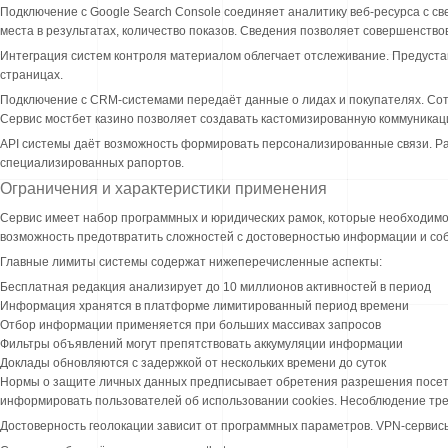
Подключение с Google Search Console соединяет аналитику веб-ресурса с с
места в результатах, количество показов. Сведения позволяет совершенство
Интеграция систем контроля материалом облегчает отслеживание. Предуст
страницах.
Подключение с CRM-системами передаёт данные о лидах и покупателях. Сотру
Сервис мостбет казино позволяет создавать кастомизированную коммуникац
API системы даёт возможность формировать персонализированные связи. Р
специализированных рапортов.
Ограничения и характеристики применения
Сервис имеет набор программных и юридических рамок, которые необходимо
возможность предотвратить сложностей с достоверностью информации и со
Главные лимиты системы содержат нижеперечисленные аспекты:
Бесплатная редакция анализирует до 10 миллионов активностей в период
Информация хранятся в платформе лимитированный период времени
Отбор информации применяется при больших массивах запросов
Фильтры объявлений могут препятствовать аккумуляции информации
Доклады обновляются с задержкой от нескольких времени до суток
Нормы о защите личных данных предписывает обретения разрешения посет
информировать пользователей об использовании cookies. Несоблюдение тр
Достоверность геолокации зависит от программных параметров. VPN-сервисы