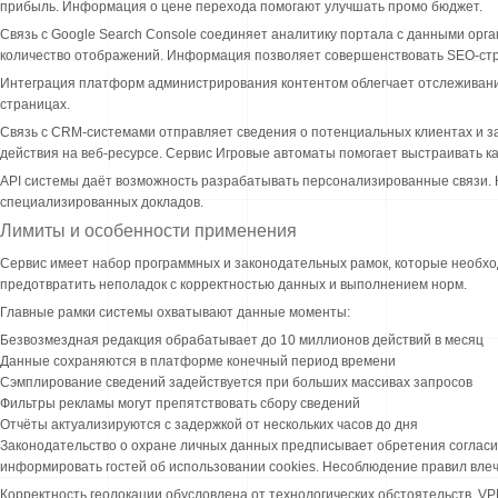
прибыль. Информация о цене перехода помогают улучшать промо бюджет.
Связь с Google Search Console соединяет аналитику портала с данными орг
количество отображений. Информация позволяет совершенствовать SEO-стр
Интеграция платформ администрирования контентом облегчает отслеживани
страницах.
Связь с CRM-системами отправляет сведения о потенциальных клиентах и з
действия на веб-ресурсе. Сервис Игровые автоматы помогает выстраивать к
API системы даёт возможность разрабатывать персонализированные связи.
специализированных докладов.
Лимиты и особенности применения
Сервис имеет набор программных и законодательных рамок, которые необхо
предотвратить неполадок с корректностью данных и выполнением норм.
Главные рамки системы охватывают данные моменты:
Безвозмездная редакция обрабатывает до 10 миллионов действий в месяц
Данные сохраняются в платформе конечный период времени
Сэмплирование сведений задействуется при больших массивах запросов
Фильтры рекламы могут препятствовать сбору сведений
Отчёты актуализируются с задержкой от нескольких часов до дня
Законодательство о охране личных данных предписывает обретения согласи
информировать гостей об использовании cookies. Несоблюдение правил вле
Корректность геолокации обусловлена от технологических обстоятельств. 