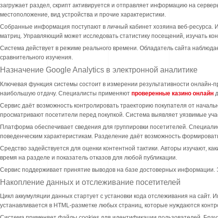
загружает раздел, скрипт активируется и отправляет информацию на сервер
местоположение, вид устройства и прочие характеристики.
Собранные информация поступают в личный кабинет хозяина веб-ресурса. И
матриц. Управляющий может исследовать статистику посещений, изучать ко
Система действует в режиме реального времени. Обладатель сайта наблюда
сравнительного изучения.
Назначение Google Analytics в электронной аналитике
Ключевая функция системы состоит в измерении результативности онлайн-п
наибольшую отдачу. Специалисты применяют
проверенные казино онлайн
д
Сервис даёт возможность контролировать траекторию покупателя от начальн
просматривают посетители перед покупкой. Система выявляет уязвимые учас
Платформа обеспечивает сведения для группировки посетителей. Специали
поведенческим характеристикам. Разделение даёт возможность формироват
Средство задействуется для оценки контентной тактики. Авторы изучают, 
время на разделе и показатель отказов для любой публикации.
Сервис поддерживает принятие выводов на базе достоверных информации. 
Накопление данных и отслеживание посетителей
Цикл аккумуляции данных стартует с установки кода отслеживания на сайт.
устанавливается в HTML-разметке любых страниц, которые нуждаются контр
Система применяет файлы cookies для идентификации пользователей. Брауз