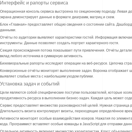
Интерфейс и рапорты сервиса
Операционная консоль сервиса выстроена по секционному подходу. Левая д
экрана демонстрирует данные в формате диаграмм, матриц и схем.
Блок «Главная» предоставляет общую сведения о состоянии сайта. Дашборд
данными.
Отчёты по аудитории выявляют характеристики гостей. Информация включа
инструменты. Данные позволяет создать портрет характерного гостя.
Секция происхождения потока показывает пути привлечения. Отчёты детализ
вклад любого источника в суммарную активность.
Бихевиоральные рапорты исследуют операции на веб-ресурсе. Цепочка стран
Конверсионные отчёты мониторят выполнение задач. Воронка отображает ш
выявляет слабые места с наибольшим уходом публики.
Установка задач и событий
Цели являются собой специфические поступки пользователей, которые хозя
продуктивность ресурса в выполнении бизнес-задач. Каждая цель может сод
Сервис предоставляет множество разновидностей целей. Нужная страница р
Длительность визита контролирует визиты, переходящие определённое врем
Активности мониторят особые взаимодействия юзеров. Нажатия по элемента
кода. Программист вставляет особые команды в JavaScript для отправки данн
Отдельное активность включает множество характеристик. Класс объединя