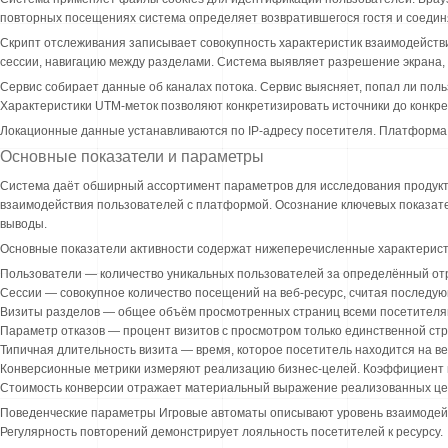
повторных посещениях система определяет возвратившегося гостя и соединя
Скрипт отслеживания записывает совокупность характеристик взаимодейств
сессии, навигацию между разделами. Система выявляет разрешение экрана,
Сервис собирает данные об каналах потока. Сервис выясняет, попал ли поль
Характеристики UTM-меток позволяют конкретизировать источники до конкре
Локационные данные устанавливаются по IP-адресу посетителя. Платформа п
Основные показатели и параметры
Система даёт обширный ассортимент параметров для исследования продукт
взаимодействия пользователей с платформой. Осознание ключевых показа
выводы.
Основные показатели активности содержат нижеперечисленные характерист
Пользователи — количество уникальных пользователей за определённый от
Сессии — совокупное количество посещений на веб-ресурс, считая последу
Визиты разделов — общее объём просмотренных страниц всеми посетител
Параметр отказов — процент визитов с просмотром только единственной ст
Типичная длительность визита — время, которое посетитель находится на в
Конверсионные метрики измеряют реализацию бизнес-целей. Коэффициент 
Стоимость конверсии отражает материальный выражение реализованных це
Поведенческие параметры Игровые автоматы описывают уровень взаимодейст
Регулярность повторений демонстрирует лояльность посетителей к ресурсу.