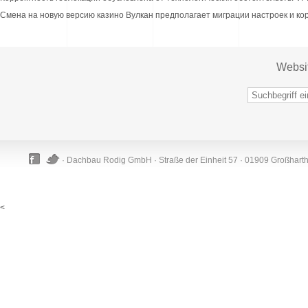
Смена на новую версию казино Вулкан предполагает миграции настроек и ко
Websi
· Dachbau Rodig GmbH · Straße der Einheit 57 · 01909 Großhart
<