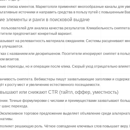
ние списка клиентов. Маркетологи применяют многообразные каналы для ув
ьтативные источники и направить средства в пользу путей с повышенным Вав
ие элементы и ранги в поисковой выдаче
пользователей для анализа качества результатов. Кликабельность сниппет
етители предпочитают конкретный вариант.
азывает на релевантность материала ожиданиям. Системы расценивают мно
а улучшаются.
тках с названием или дескрипшеном. Посетители игнорируют сниппет в польз
ом визитов.
ко переходы, но и операции после клика. Скорый уход отрицательно влияет
манчивость сниппета. Вебмастеры пишут захватывающие заголовки и содерж
т к росту мест и увеличению естественного посещаемости.
вышают или снижают CTR (тайтл, оффер, уместность)
ении. Точные формулировки с числами и преимуществами захватывают боль
 шанс перехода.
Эксклюзивное торговое предложение выделяет объявление среди альтернати
рнативы.
ыполняет решающую роль. Чёткое совпадение ключевых слов повышает веру. Р