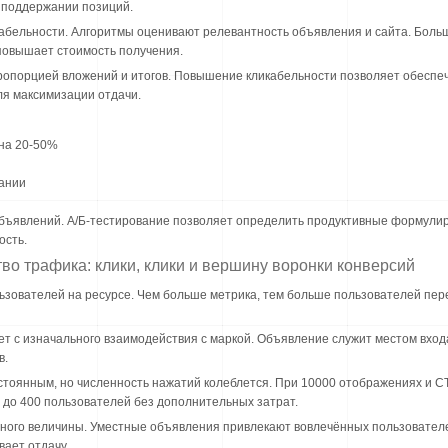
 поддержании позиций.
кабельности. Алгоритмы оценивают релевантность объявления и сайта. Больш
повышает стоимость получения.
ропорцией вложений и итогов. Повышение кликабельности позволяет обеспечи
я максимизации отдачи.
на 20-50%
ании
бъявлений. А/Б-тестирование позволяет определить продуктивные формули
ость.
во трафика: клики, клики и вершину воронки конверсий
ьзователей на ресурсе. Чем больше метрика, тем больше пользователей пер
ет с изначального взаимодействия с маркой. Объявление служит местом вход
в.
тоянным, но численность нажатий колеблется. При 10000 отображениях и C
до 400 пользователей без дополнительных затрат.
ого величины. Уместные объявления привлекают вовлечённых пользователей
вает отдачу.