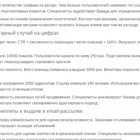
количество трафика на ресурс. Чем больше пользователей нажимает по ссы
ю перспективных клиентов. Специалисты задействуют Вавада для определен
зные источники привлечения посетителей. Контекстная реклама, органическа
Оптимизация метрики позволяет получить больше кликов при том же расходе.
тарный случай на цифрах
т легко: CTR = (численность переходов / число показов) × 100%. Результат 
 10000 показов. Пользователи нажали по нему 250 раз. Подставляем значени
ет переход каждого сорокового зрителя.
 сниппета. Веб-страница появилась в выдаче 5000 раз. Визитёры перешли 15
 направлено 2000 адресатам. Ссылку кликнули 180 человек. Используем метод
вается отличным итогом.
ивность различных путей продвижения. Специалисты анализируют Vavada д
катора позволяет своевременно адаптировать подход.
ниппеты в выдаче и email-рассылки
рику кликабельности для оценки результативности. Заказчики отслеживают п
улучшает позиции объявлений.
ьность для оценки сниппетов в органической поиске. Специалисты анализиру
овые алгоритмы используют эти информацию при позиционировании.