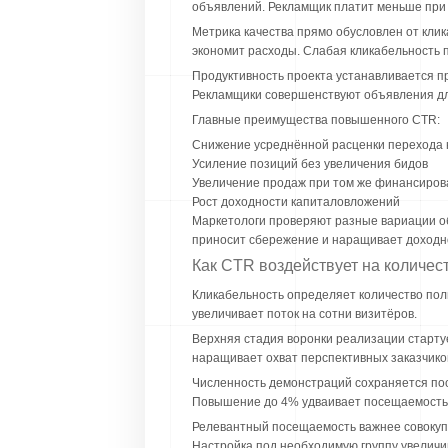
объявлений. Рекламщик платит меньше при
Метрика качества прямо обусловлен от кли
экономит расходы. Слабая кликабельность 
Продуктивность проекта устанавливается п
Рекламщики совершенствуют объявления дл
Главные преимущества повышенного CTR:
Снижение усреднённой расценки перехода 
Усиление позиций без увеличения бидов
Увеличение продаж при том же финансиров
Рост доходности капиталовложений
Маркетологи проверяют разные вариации о
приносит сбережение и наращивает доходн
Как CTR воздействует на количест
Кликабельность определяет количество пол
увеличивает поток на сотни визитёров.
Верхняя стадия воронки реализации старту
наращивает охват перспективных заказчико
Численность демонстраций сохраняется пос
Повышение до 4% удваивает посещаемость 
Релевантный посещаемость важнее совокупн
Настройка под необходимую группу увеличи