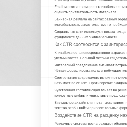
Email-маркетинг измеряет кликабельность 
оценить притягательность материала.
Баннерная реклама на сайтах равным образ
кликабельность свидетельствует о необходи
Социальные сети используют показатель дл
фундаменте данных о кликабельности.
Как CTR соотносится с заинтерес
Кликабельность непосредственно выражает
увеличивается. Большой метрика свидетельс
Интересный предложение вызывает потребн
Чёткая формулировка пользы побуждает клик
Соответствие содержимого исполняет ключе
нажимает по ссылке. Противоречие ожидани
Чувственная составляющая влияет на решен
конкретные цифры и уникальные предложен
Визуальное дизайн сниппета также влияет н
текстов, чтобы найти привлекательные фор
Воздействие CTR на расценку на
Рекламные системы вознаграждают объявлен