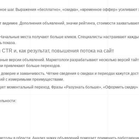
ное шаг. Выражения «бесплатно», «скидка», «временное оффер» усиливают
видимее. Дополнения объявлений, значки рейтинга, стоимости захватывают
. Начальные места получают больше кликов. Специалисты настраивают кажды
ь показа.
TR и, как результат, повышения потока на сайт
шные версии объявлений. Маркетологи разрабатывают несколько версий тай
ки привлекают больше переходов.
оверие и заманчивость. Чёткие сведения о скидках и периодах кажутся до
ний с измеримыми преимуществами.
ует моментальный переход. Фразы «Разузнать больше», «Оформить скидку» 
ельности:
методы в области. Анализ чужих объявлений помогает применить работающ