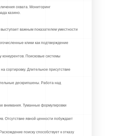
еличения охвата. Мониторинг
ада казино.
а выступает важным показателем уместности
гочисленные клики как подтверждение
у конкурентов. Поисковые системы
 на сортировку. Длительное присутствие
ательные дескрипшены. Работа над
ше внимания. Туманные формулировки
в. Отсутствие явной ценности побуждает
асхождение поиску способствует к отказу