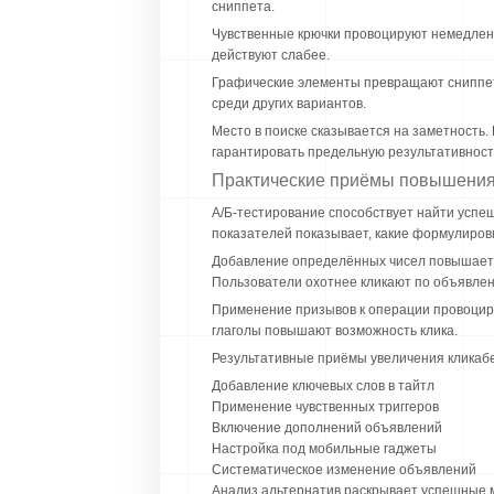
сниппета.
Чувственные крючки провоцируют немедлен
действуют слабее.
Графические элементы превращают сниппет 
среди других вариантов.
Место в поиске сказывается на заметность
гарантировать предельную результативност
Практические приёмы повышения C
А/Б-тестирование способствует найти успе
показателей показывает, какие формулиров
Добавление определённых чисел повышает д
Пользователи охотнее кликают по объявле
Применение призывов к операции провоцир
глаголы повышают возможность клика.
Результативные приёмы увеличения кликаб
Добавление ключевых слов в тайтл
Применение чувственных триггеров
Включение дополнений объявлений
Настройка под мобильные гаджеты
Систематическое изменение объявлений
Анализ альтернатив раскрывает успешные 