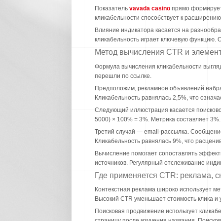
Показатель
vavada casino
прямо формирует 
кликабельности способствует к расширени
Влияние индикатора касается на разнообра
кликабельность играет ключевую функцию. 
Метод вычисления CTR и элемен
Формула вычисления кликабельности выгляди
перешли по ссылке.
Предположим, рекламное объявлений набрало
Кликабельность равнялась 2,5%, что означа
Следующий иллюстрация касается поискового
5000) × 100% = 3%. Метрика составляет 3%.
Третий случай — email-рассылка. Сообщение
Кликабельность равнялась 9%, что расцени
Вычисление помогает сопоставлять эффект
источников. Регулярный отслеживание инди
Где применяется CTR: реклама, с
Контекстная реклама широко использует мет
Высокий CTR уменьшает стоимость клика и 
Поисковая продвижение использует кликабел
страницу после изучения названия. Поиск