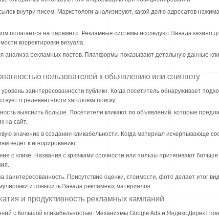
ссылок внутри писем. Маркетологи анализируют, какой долю адресатов нажим
ом полагается на параметр. Рекламные системы исследуют Вавада казино дл
мости корректировки визуала.
я анализа рекламных постов. Платформы показывают детальную данные клик
ованностью пользователей к объявлению или сниппету
 уровень заинтересованности публики. Когда посетитель обнаруживает под
твует о релевантности заголовка поиску.
ость выяснить больше. Посетители кликают по объявлений, которые предл
 на сайт.
вую значение в создании кликабельности. Когда материал исчерпывающе соо
ям ведёт к игнорированию.
ие о клике. Названия с крючками срочности или пользы притягивают больше
ия.
а заинтересованность. Присутствие оценки, стоимости, фото делает итог в
мулировки и повысить Вавада рекламных материалов.
жатия и продуктивность рекламных кампаний
ий с большой кликабельностью. Механизмы Google Ads и Яндекс.Директ пон