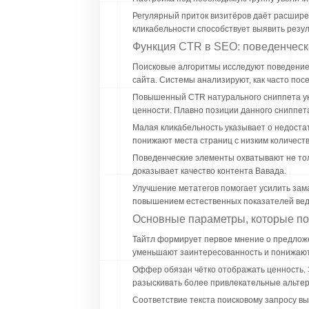
Регулярный приток визитёров даёт расшире
кликабельности способствует выявить резул
Функция CTR в SEO: поведенческ
Поисковые алгоритмы исследуют поведение 
сайта. Системы анализируют, как часто пос
Повышенный CTR натурального сниппета ук
ценности. Плавно позиции данного сниппет
Малая кликабельность указывает о недоста
понижают места страниц с низким количеств
Поведенческие элементы охватывают не толь
доказывает качество контента Вавада.
Улучшение метатегов помогает усилить за
повышением естественных показателей ведё
Основные параметры, которые по
Тайтл формирует первое мнение о предлож
уменьшают заинтересованность и понижают
Оффер обязан чётко отображать ценность. 
разыскивать более привлекательные альте
Соответствие текста поисковому запросу в