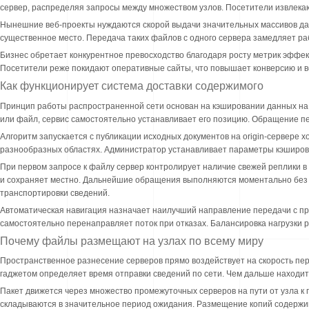
сервер, распределяя запросы между множеством узлов. Посетители извлека
Нынешние веб-проекты нуждаются скорой выдачи значительных массивов дан
существенное место. Передача таких файлов с одного сервера замедляет ра
Бизнес обретает конкурентное превосходство благодаря росту метрик эффе
Посетители реже покидают оперативные сайты, что повышает конверсию и в
Как функционирует система доставки содержимого
Принцип работы распространенной сети основан на кэшировании данных на 
или файл, сервис самостоятельно устанавливает его позицию. Обращение п
Алгоритм запускается с публикации исходных документов на origin-сервере 
разнообразных областях. Администратор устанавливает параметры кэширова
При первом запросе к файлу сервер контролирует наличие свежей реплики в 
и сохраняет местно. Дальнейшие обращения выполняются моментально без з
транспортировки сведений.
Автоматическая навигация назначает наилучший направление передачи с пр
самостоятельно перенаправляет поток при отказах. Балансировка нагрузки
Почему файлы размещают на узлах по всему миру
Пространственное разнесение серверов прямо воздействует на скорость пе
гаджетом определяет время отправки сведений по сети. Чем дальше находитс
Пакет движется через множество промежуточных серверов на пути от узла 
складываются в значительное период ожидания. Размещение копий содержим