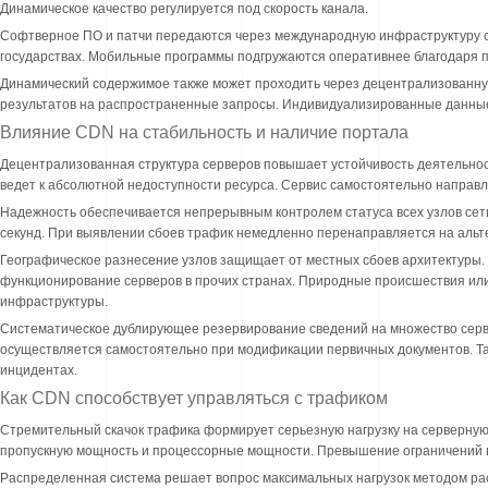
Динамическое качество регулируется под скорость канала.
Софтверное ПО и патчи передаются через международную инфраструктуру се
государствах. Мобильные программы подгружаются оперативнее благодаря п
Динамический содержимое также может проходить через децентрализованную
результатов на распространенные запросы. Индивидуализированные данны
Влияние CDN на стабильность и наличие портала
Децентрализованная структура серверов повышает устойчивость деятельност
ведет к абсолютной недоступности ресурса. Сервис самостоятельно направл
Надежность обеспечивается непрерывным контролем статуса всех узлов сет
секунд. При выявлении сбоев трафик немедленно перенаправляется на аль
Географическое разнесение узлов защищает от местных сбоев архитектуры.
функционирование серверов в прочих странах. Природные происшествия ил
инфраструктуры.
Систематическое дублирующее резервирование сведений на множество серв
осуществляется самостоятельно при модификации первичных документов. Та
инцидентах.
Как CDN способствует управляться с трафиком
Стремительный скачок трафика формирует серьезную нагрузку на серверную
пропускную мощность и процессорные мощности. Превышение ограничений в
Распределенная система решает вопрос максимальных нагрузок методом ра