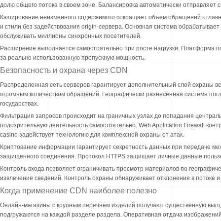
долю общего потока в своем зоне. Балансировка автоматически отправляет 
Кэширование неизменного содержимого сокращает объем обращений к главно
и стили без задействования origin-сервера. Основная система обрабатывае
обслуживать миллионы синхронных посетителей.
Расширение выполняется самостоятельно при росте нагрузки. Платформа п
за реально использованную пропускную мощность.
Безопасность и охрана через CDN
Распределенная сеть серверов гарантирует дополнительный слой охраны ве
огромным количеством обращений. Географически разнесенная система пог
государствах.
Фильтрация запросов происходит на граничных узлах до попадания центра
подозрительную деятельность самостоятельно. Web Application Firewall кон
casino задействует технологию для комплексной охраны от атак.
Криптование информации гарантирует секретность данных при передаче меж
защищенного соединения. Протокол HTTPS защищает личные данные пользо
Контроль входа позволяет ограничивать просмотр материалов по географиче
извлечение сведений. Контроль охраны обнаруживает отклонения в потоке и
Когда применение CDN наиболее полезно
Онлайн-магазины с крупным перечнем изделий получают существенную выго
подгружаются на каждой разделе раздела. Оперативная отдача изображений