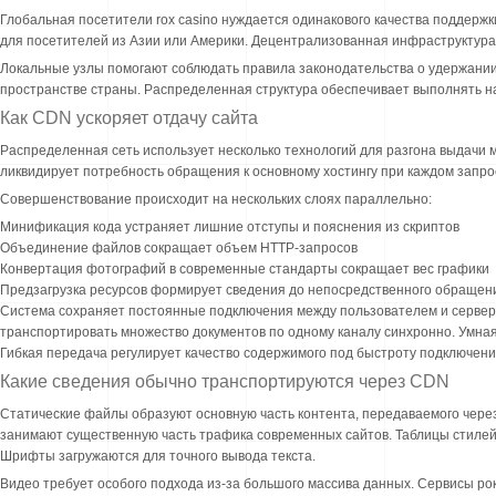
Глобальная посетители rox casino нуждается одинакового качества поддержк
для посетителей из Азии или Америки. Децентрализованная инфраструктура
Локальные узлы помогают соблюдать правила законодательства о удержани
пространстве страны. Распределенная структура обеспечивает выполнять 
Как CDN ускоряет отдачу сайта
Распределенная сеть использует несколько технологий для разгона выдачи
ликвидирует потребность обращения к основному хостингу при каждом запр
Совершенствование происходит на нескольких слоях параллельно:
Минификация кода устраняет лишние отступы и пояснения из скриптов
Объединение файлов сокращает объем HTTP-запросов
Конвертация фотографий в современные стандарты сокращает вес графики
Предзагрузка ресурсов формирует сведения до непосредственного обращен
Система сохраняет постоянные подключения между пользователем и серверо
транспортировать множество документов по одному каналу синхронно. Умна
Гибкая передача регулирует качество содержимого под быстроту подключения
Какие сведения обычно транспортируются через CDN
Статические файлы образуют основную часть контента, передаваемого чер
занимают существенную часть трафика современных сайтов. Таблицы стилей 
Шрифты загружаются для точного вывода текста.
Видео требует особого подхода из-за большого массива данных. Сервисы рок