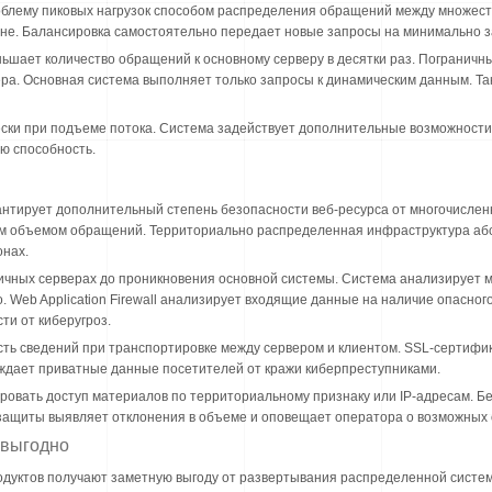
блему пиковых нагрузок способом распределения обращений между множест
оне. Балансировка самостоятельно передает новые запросы на минимально з
шает количество обращений к основному серверу в десятки раз. Пограничны
вера. Основная система выполняет только запросы к динамическим данным. Т
ки при подъеме потока. Система задействует дополнительные возможности 
ю способность.
нтирует дополнительный степень безопасности веб-ресурса от многочислен
ым объемом обращений. Территориально распределенная инфраструктура аб
онах.
чных серверах до проникновения основной системы. Система анализирует м
 Web Application Firewall анализирует входящие данные на наличие опасного
ти от киберугроз.
ь сведений при транспортировке между сервером и клиентом. SSL-сертифик
ждает приватные данные посетителей от кражи киберпреступниками.
овать доступ материалов по территориальному признаку или IP-адресам. Бе
защиты выявляет отклонения в объеме и оповещает оператора о возможных 
 выгодно
дуктов получают заметную выгоду от развертывания распределенной систем