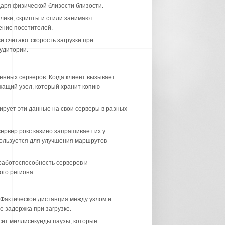
аря физической близости близости.
ики, скрипты и стили занимают
ение посетителей.
 считают скорость загрузки при
удитории.
енных серверов. Когда клиент вызывает
жащий узел, который хранит копию
ирует эти данные на свои серверы в разных
ервер рокс казино запрашивает их у
пользуется для улучшения маршрутов
работоспособность серверов и
го региона.
Фактическое дистанция между узлом и
 задержка при загрузке.
сит миллисекунды паузы, которые