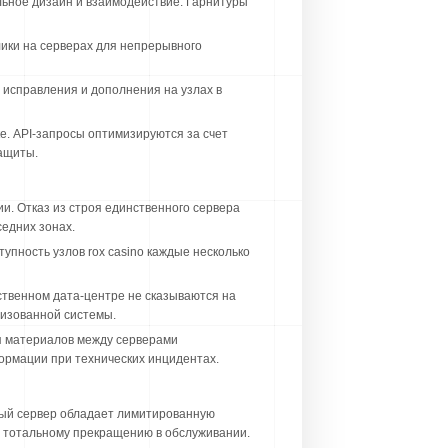
льное дизайн и взаимодействие. Гарнитуры
ики на серверах для непрерывного
исправления и дополнения на узлах в
. API-запросы оптимизируются за счет
ащиты.
и. Отказ из строя единственного сервера
едних зонах.
пность узлов rox casino каждые несколько
ственном дата-центре не сказываются на
лизованной системы.
я материалов между серверами
ормации при технических инцидентах.
ный сервер обладает лимитированную
 тотальному прекращению в обслуживании.