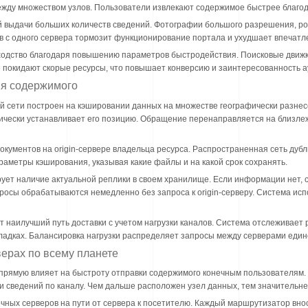
жду множеством узлов. Пользователи извлекают содержимое быстрее благод
выдачи больших количеств сведений. Фотографии большого разрешения, рол
в с одного сервера тормозит функционирование портала и ухудшает впечатл
одство благодаря повышению параметров быстродействия. Поисковые движки
 покидают скорые ресурсы, что повышает конверсию и заинтересованность а
ия содержимого
 сети построен на кэшировании данных на множестве географически разнес
ически устанавливает его позицию. Обращение перенаправляется на близле
кументов на origin-сервере владельца ресурса. Распространенная сеть дубл
аметры кэширования, указывая какие файлы и на какой срок сохранять.
ует наличие актуальной реплики в своем хранилище. Если информации нет, с
росы обрабатываются немедленно без запроса к origin-серверу. Система ис
наилучший путь доставки с учетом нагрузки каналов. Система отслеживает 
ладках. Балансировка нагрузки распределяет запросы между серверами едино
ерах по всему планете
рямую влияет на быстроту отправки содержимого конечным пользователям. 
 сведений по каналу. Чем дальше расположен узел данных, тем значительнее
чных серверов на пути от сервера к посетителю. Каждый маршрутизатор вно