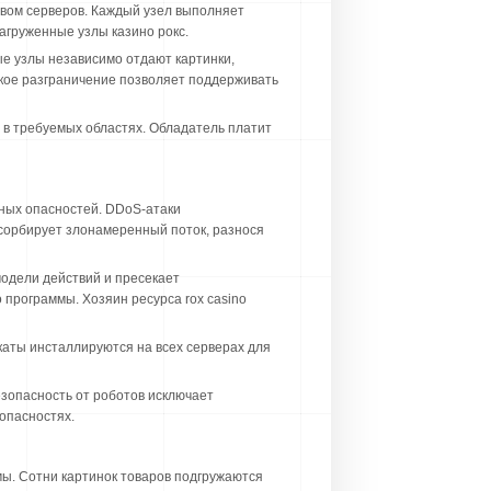
вом серверов. Каждый узел выполняет
агруженные узлы казино рокс.
е узлы независимо отдают картинки,
акое разграничение позволяет поддерживать
в требуемых областях. Обладатель платит
ных опасностей. DDoS-атаки
сорбирует злонамеренный поток, разнося
одели действий и пресекает
 программы. Хозяин ресурса rox casino
аты инсталлируются на всех серверах для
зопасность от роботов исключает
опасностях.
ы. Сотни картинок товаров подгружаются