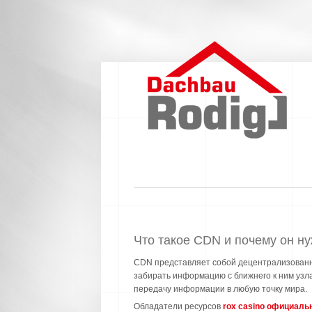
Что такое CDN и почему он н
CDN представляет собой децентрализованну
забирать информацию с ближнего к ним узла
передачу информации в любую точку мира.
Обладатели ресурсов
rox casino официаль