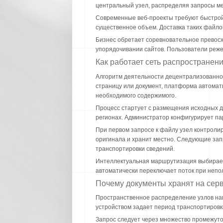
центральный узел, распределяя запросы ме
Современные веб-проекты требуют быстрой 
существенное объем. Доставка таких файло
Бизнес обретает соревновательное превосх
упорядочивании сайтов. Пользователи реже
Как работает сеть распространен
Алгоритм деятельности децентрализованной
страницу или документ, платформа автомат
необходимого содержимого.
Процесс стартует с размещения исходных до
регионах. Администратор конфигурирует пар
При первом запросе к файлу узел контролир
оригинала и хранит местно. Следующие зап
транспортировки сведений.
Интеллектуальная маршрутизация выбирает 
автоматически переключает поток при непо
Почему документы хранят на серв
Пространственное распределение узлов нап
устройством задает период транспортировки
Запрос следует через множество промежуто