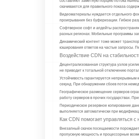
составляют заметную порцию потока нынешн
скачиваются для правильного показа содер
Видеоматериалы нуждается отдельного фоку
проигрывания без буферизации. Гибкое ра
Софтверное софт и апдейты распространяют
разных регионах. Мобильные программы заг
Динамический контент тоже может транспор
кэширования ответов на частые запросы. 
Воздействие CDN на стабильность
Децентрализованная структура узлов усили
не приводит к тотальной отключению порта
Устойчивость гарантируется непрерывным к
секунд. При обнаружении сбоев поток неме
Географическое размещение серверов ограж
работу серверов в прочих государствах. П
Периодическое резервное копирование дан
выполняется автоматически при модификац
Как CDN помогает управляться с 
Внезапный скачок посещаемости порождает
пропускную мощность и процессорные возм