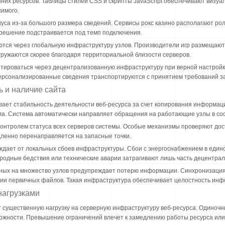
их ресурсов. Таблицы стилей CSS и скрипты JavaScript обеспечивают визуа
жимого.
са из-за большого размера сведений. Сервисы рокс казино располагают рол
зрешение подстраивается под темп подключения.
ся через глобальную инфраструктуру узлов. Производители игр размещают 
ружаются скорее благодаря территориальной близости серверов.
тироваться через децентрализованную инфраструктуру при верной настройке
Персонализированные сведения транспортируются с принятием требований з
 и наличие сайта
вает стабильность деятельности веб-ресурса за счет копирования информаци
ла. Система автоматически направляет обращения на работающие узлы в сос
онтролем статуса всех серверов системы. Особые механизмы проверяют досту
дленно перенаправляется на запасные точки.
дает от локальных сбоев инфраструктуры. Сбои с энергоснабжением в един
риродные бедствия или технические аварии затрагивают лишь часть децентра
ных на множество узлов предупреждает потерю информации. Синхронизаци
ии первичных файлов. Такая инфраструктура обеспечивает целостность инф
нагрузками
 существенную нагрузку на серверную инфраструктуру веб-ресурса. Одиноч
ожности. Превышение ограничений влечет к замедлению работы ресурса или