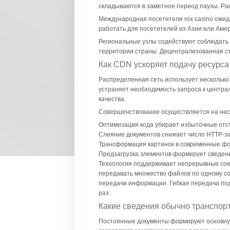
складываются в заметное период паузы. Ра
Международная посетители rox casino ожид
работать для посетителей из Азии или Аме
Региональные узлы содействуют соблюдать
территории страны. Децентрализованная ст
Как CDN ускоряет подачу ресурса
Распределенная сеть использует несколько
устраняет необходимость запроса к центра
качества.
Совершенствование осуществляется на неск
Оптимизация кода убирает избыточные отст
Слияние документов снижает число HTTP-з
Трансформация картинок в современные фо
Предзагрузка элементов формирует сведен
Технология поддерживает непрерывные соед
передавать множество файлов по одному с
передачи информации. Гибкая передача под
раз.
Какие сведения обычно транспор
Постоянные документы формируют основную