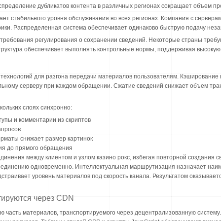
спределение дубликатов контента в различных регионах сокращает объем п
ает стабильного уровня обслуживания во всех регионах. Компания с сервера
рики. Распределенная система обеспечивает одинаково быструю подачу нез
 требования регулирования о сохранении сведений. Некоторые страны треб
руктура обеспечивает выполнять контрольные нормы, поддерживая высокую 
 технологий для разгона передачи материалов пользователям. Кэширование 
льному серверу при каждом обращении. Сжатие сведений снижает объем тра
ольких слоях синхронно:
упы и комментарии из скриптов
апросов
рматы снижает размер картинок
ия до прямого обращения
инения между клиентом и узлом казино рокс, избегая повторной создания с
оединению одновременно. Интеллектуальная маршрутизация назначает наи
страивает уровень материалов под скорость канала. Результатом оказывает
тируются через CDN
 часть материалов, транспортируемого через децентрализованную систему.