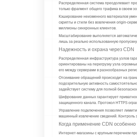
Распределенная система преодолевает про
только фрагмент общего трафика в своем з
Кэширование неизменного материалов умень
скрипты и стили без вовлечения origin-сер
миллионы синхронных клиентов.
Масштабирование выполняется автоматичес
лишь за реально использованную пропускну
Надежность и охрана через CDN
Распределенная инфраструктура узлов гара
ориентированы на перегрузку узла огромн
его между серверами в разнообразных реги
Отсеивание обращений происходит на грани
подозрительную активность самостоятельно.
задействует систему для полной безопаснос
Шифрование данных гарантирует приватност
защищенного канала. Протокол HTTPS огра
Управление подключения позволяет лимитир
машинный извлечение сведений. Контроль 
Когда применение CDN особенно
Интернет-магазины с крупным перечнем про