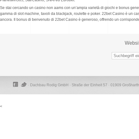
Se stai cercando un casino non aams con un’ampia varietà di giochi e bonus gener
gamma di slot machine, tavoli da blackjack, roulette e poker. 22bet Casino è un 
ancora. Il bonus di benvenuto di 22bet Casino è generoso, offrendo un corrisponde
Websi
· Dachbau Rodig GmbH · Straße der Einheit 57 · 01909 Großhart
<