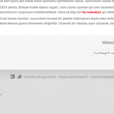
ve kart oyunu gibi klasik masa oyunlarını içermektedir. Ayrıca, oyuncuların sosyal 
2024 yılında, Birleşik Krallık idareci organı, canlı casino oyunları için yeni düzenl
durumlarının oluşmasını hedeflemektedir. Daha ek bilgi için
bu makaleye
göz dikeb
Canlı kumar oyunları, oyuncuların hesaplı bir şekilde katılmalarını teşvik eden fonks
telafi etmeye gayret etmemeleri değerlidir. Güvenilir bir ortamda oyun oynamak, hem
Websi
· Dachbau Rodig GmbH · Straße der Einheit 57 · 01909 Großhart
<