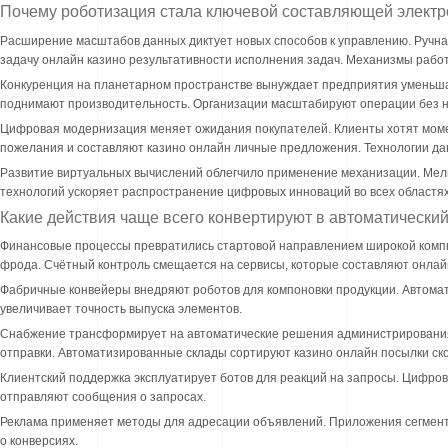
Почему роботизация стала ключевой составляющей электр
Расширение масштабов данных диктует новых способов к управлению. Ручна
задачу онлайн казино результативности исполнения задач. Механизмы работ
Конкуренция на планетарном пространстве вынуждает предприятия уменьша
поднимают производительность. Организации масштабируют операции без 
Цифровая модернизация меняет ожидания покупателей. Клиенты хотят мом
пожелания и составляют казино онлайн личные предложения. Технологии да
Развитие виртуальных вычислений облегчило применение механизации. Мел
технологий ускоряет распространение цифровых инноваций во всех областях
Какие действия чаще всего конвертируют в автоматически
Финансовые процессы превратились стартовой направлением широкой компь
фрода. Счётный контроль смещается на сервисы, которые составляют онлай
Фабричные конвейеры внедряют роботов для компоновки продукции. Автомат
увеличивает точность выпуска элементов.
Снабжение трансформирует на автоматические решения администрирования
отправки. Автоматизированные склады сортируют казино онлайн посылки ско
Клиентский поддержка эксплуатирует ботов для реакций на запросы. Циф
отправляют сообщения о запросах.
Реклама применяет методы для адресации объявлений. Приложения сегмент
о конверсиях.