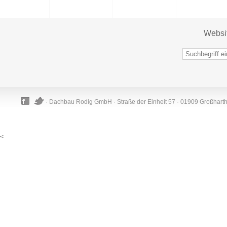
Websi
· Dachbau Rodig GmbH · Straße der Einheit 57 · 01909 Großhart
<