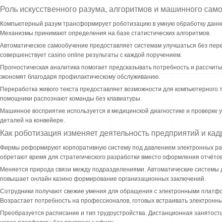
Роль искусственного разума, алгоритмов и машинного сам
Компьютерный разум трансформирует роботизацию в умную обработку данн
Механизмы принимают определения на базе статистических алгоритмов.
Автоматическое самообучение предоставляет системам улучшаться без пер
совершенствует casino online результаты с каждой поручением.
Прогностическая аналитика помогает предсказывать потребность и рассчит
экономят благодаря профилактическому обслуживанию.
Переработка живого текста предоставляет возможности для компьютерного 
помощники распознают команды без клавиатуры.
Машинное восприятие используется в медицинской диагностике и проверке
деталей на конвейере.
Как роботизация изменяет деятельность предприятий и кад
Фирмы реформируют корпоративную систему под давлением электронных ра
обретают время для стратегического разработки вместо оформления отчётов
Меняется природа связи между подразделениями. Автоматические системы 
повышает онлайн казино формирование организационных заключений.
Сотрудники получают свежие умения для обращения с электронными платфо
Возрастает потребность на профессионалов, готовых встраивать электронн
Преобразуется расписание и тип трудоустройства. Дистанционная занятос