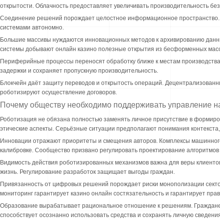
открытости. Облачность предоставляет увеличивать производительность без
Соединение решений порождает целостное информационное пространство. 
системами автономно.
Большие массивы нуждаются инновационных методов к архивированию данн
системы добывают онлайн казино полезные открытия из бесформенных масс
Периферийные процессы переносят обработку ближе к местам производства
задержки и сохраняет пропускную производительность.
Блокчейн даёт защиту переводов и открытость операций. Децентрализован
роботизируют осуществление договоров.
Почему обществу необходимо поддерживать управление н
Роботизация не обязана полностью заменять личное присутствие в формир
этические аспекты. Серьёзные ситуации предполагают понимания контекста,
Инновации отражают приоритеты и смещения авторов. Комплексы машинног
калибровке. Сообщество призвано регулировать проектирование алгоритмов
Видимость действия роботизированных механизмов важна для веры клиентов
жизнь. Регулирование разработок защищает выгоды граждан.
Привязанность от цифровых решений порождает риски монополизации сектор
мониторинг гарантирует казино онлайн состязательность и гарантирует прав
Образование вырабатывает рациональное отношение к решениям. Граждане
способствует осознанно использовать средства и сохранять личную сведения