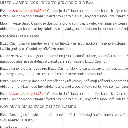
Bizzo Casino: Mobilní verze pro Android a iOS
Bizzo
bizzo casino přihlášení
Casino je další hráč na trhu online kasín, který se s
Bizzo Casino vyvinout mobilní verzi pro Android a iOS, aby hráči mohli hrát kdekoliv
Mobilní verze Bizzo Casino je dostupná pro všechny uživatele, kteří mají zařízení
oblíbené hry a kasínové hry, kdekoliv a kdykoliv, bez ohledu na to, kde se nacházej
Recenze Bizzo Casino
Bizzo Casino získal mnoho recenzí od hráčů, kteří jsou spokojeni s jeho službami. 
kvalitu grafiky a uživatelsky přívětivé prostředí.
Recenze Bizzo Casino jsou dostupné na jeho oficiální stránce, kde hráči mohou číst
najít odpovědi na své dotazy a získat další informace o Bizzo Casino.
Bizzocasino je další název pro Bizzo Casino, který je často používaný hráči, aby se 
kasínových her, loterijních her a dalších her, které hráči mohou hrát.
Bizzo Casino App je dostupná pro všechny uživatele, kteří mají zařízení s operačn
oblíbené hry a kasínové hry, kdekoliv a kdykoliv, bez ohledu na to, kde se nacházej
Bizzo
bizzo casino přihlášení
Casino je další hráč na trhu online kasín, který se s
Bizzo Casino vyvinout mobilní verzi pro Android a iOS, aby hráči mohli hrát kdekoliv
Novinky a aktualizace z Bizzo Casino
Bizzo Casino je stále více populární mezi hráči, kteří hledají nové a inovativní způ
svoji nabídku a služby.
Nové hry a bonusy