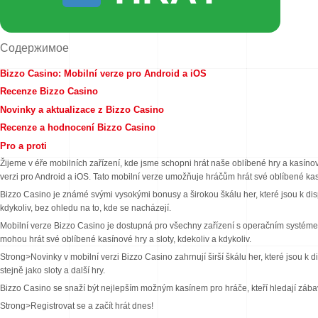
Содержимое
Bizzo Casino: Mobilní verze pro Android a iOS
Recenze Bizzo Casino
Novinky a aktualizace z Bizzo Casino
Recenze a hodnocení Bizzo Casino
Pro a proti
Žijeme v éře mobilních zařízení, kde jsme schopni hrát naše oblíbené hry a kasínové
verzi pro Android a iOS. Tato mobilní verze umožňuje hráčům hrát své oblíbené kasín
Bizzo Casino je známé svými vysokými bonusy a širokou škálu her, které jsou k disp
kdykoliv, bez ohledu na to, kde se nacházejí.
Mobilní verze Bizzo Casino je dostupná pro všechny zařízení s operačním systéme
mohou hrát své oblíbené kasínové hry a sloty, kdekoliv a kdykoliv.
Strong>Novinky v mobilní verzi Bizzo Casino zahrnují širší škálu her, které jsou k d
stejně jako sloty a další hry.
Bizzo Casino se snaží být nejlepším možným kasínem pro hráče, kteří hledají zába
Strong>Registrovat se a začít hrát dnes!