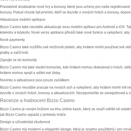
Pravidelně dostáváme nové hry a bonusy, které jsou určeny pro naše registrované h
bonusy. Pokud chcete být prvními, kteří se dozvíte o nových hrách a bonusy, dopor
Aktualizace mobilní aplikace
Bizzo Casino také neustále aktualizuje svou mobilní aplikaci pro Android a iOS. T
kdekoliv a kdykoliv. Nové verze aplikace přináší také nové funkce a vylepšení, aby
Nové paymenty
Bizzo Casino také rozšířilo své možnosti plateb, aby hrátem mohli používat své ob
platby a začít hrát.
Zapojte se do komunity
Bizzo Casino má také vlastní komunitu, kde hrátem mohou diskutovat o hrách, sdíle
hrátem mohou spojit a sdílet své lásky.
Novinky a aktualizace jsou pouze začátkem
Bizzo Casino neustále pracuje na nových ach a vylepšení, aby hrátem mohli mít ne
dozvíte o nových hrách, bonusy a aktualizacích. Nezapomeňte se zaregistrovat a za
Recenze a hodnocení Bizzo Casino
Bizzo Casino je novým hráčem na trhu online kasín, který se snaží odlišit od ostat
jak Bizzo Casino vypadá z pohledu hráče.
Design a uživatelská zkušenost
Bizzo Casino má moderní a elegantní design, který je snadno použitelný i pro nová