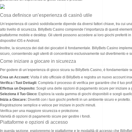
Cosa definisce un’esperienza di casinò utile
Un’esperienza di casinò soddisfacente dipende da diversi fattori chiave, tra cui una v
alto livello di sicurezza. BillyBets Casino comprende l’importanza di questi element
piattaforme mobile e desktop. Gli utenti possono accedere ai loro giochi preferiti 
dispositivi iOS e Android.
Inoltre, la sicurezza dei dati dei giocatori è fondamentale. BillyBets Casino imple
sicuro, consentendo agli utenti di concentrarsi esclusivamente sul divertimento e s
Come iniziare a giocare in sicurezza
Per godere di un’esperienza di gioco sicura su BillyBets Casino, è fondamentale s
Crea un Account:
Visita il sito ufficiale di BillyBets e registra un nuovo account ins
Verifica i Tuoi Dettagli:
Completa il processo di verifica per garantire che il tuo prof
Effettua un Deposito:
Scegli una delle opzioni di pagamento sicure per iniziare a 
Seleziona il Tuo Gioco:
Esplora la vasta gamma di giochi disponibili e scegli quello
Inizia a Giocare:
Divertiti con i tuoi giochi preferiti in un ambiente sicuro e protetto.
Registrazione semplice e veloce per iniziare in pochi minuti.
Verifica per una maggiore sicurezza e protezione.
Varietà di opzioni di pagamento sicure per gestire i fondi.
Piattaforme e opzioni di accesso
In questa sezione, esploreremo le piattaforme e le modalità di accesso che BillyBets