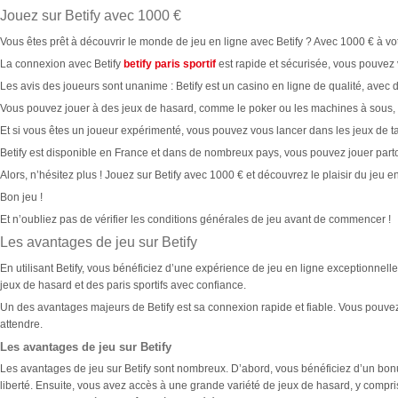
Jouez sur Betify avec 1000 €
Vous êtes prêt à découvrir le monde de jeu en ligne avec Betify ? Avec 1000 € à vo
La connexion avec Betify
betify paris sportif
est rapide et sécurisée, vous pouvez
Les avis des joueurs sont unanime : Betify est un casino en ligne de qualité, avec d
Vous pouvez jouer à des jeux de hasard, comme le poker ou les machines à sous, o
Et si vous êtes un joueur expérimenté, vous pouvez vous lancer dans les jeux de tab
Betify est disponible en France et dans de nombreux pays, vous pouvez jouer parto
Alors, n’hésitez plus ! Jouez sur Betify avec 1000 € et découvrez le plaisir du jeu en
Bon jeu !
Et n’oubliez pas de vérifier les conditions générales de jeu avant de commencer !
Les avantages de jeu sur Betify
En utilisant Betify, vous bénéficiez d’une expérience de jeu en ligne exceptionnelle
jeux de hasard et des paris sportifs avec confiance.
Un des avantages majeurs de Betify est sa connexion rapide et fiable. Vous pouv
attendre.
Les avantages de jeu sur Betify
Les avantages de jeu sur Betify sont nombreux. D’abord, vous bénéficiez d’un bo
liberté. Ensuite, vous avez accès à une grande variété de jeux de hasard, y compris