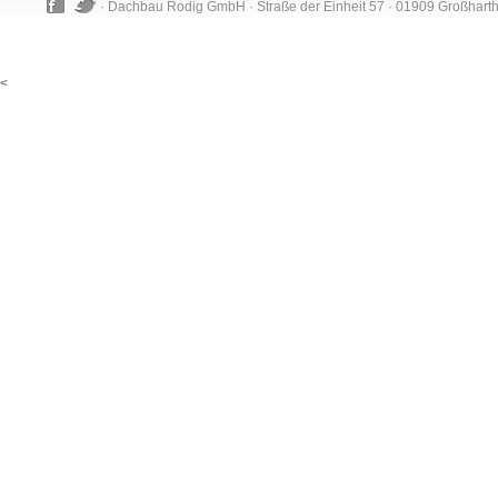
· Dachbau Rodig GmbH · Straße der Einheit 57 · 01909 Großhart
<