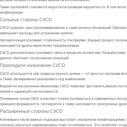
Также проблемой становится недостаток проверки корректности. В том числе
конфигурации.
Сильные стороны CI/CD
CI/CD ускоряет цикл программирования а также релиза обновлений. Обновле
уменьшает расходы для устранение ошибок.
Автоматизация усиливает стабильность платформы. Каждый процесс получае
оказывается драгон мани более предсказуемым.
CI/CD дополнительно усиливает связь в пределах коллектива. Разработчики
данное облегчает согласование операций.
Прикладное назначение CI/CD
CI/CD используется при сервисах разного уровня — от простых программ вп
а также своевременно реагировать под изменениям.
Корректно настроенные механизмы CI/CD помогают доставлять версии посто
гибкой и надежной к интенсивности.
Понимание основ CI/CD позволяет точнее разбираться в современных инстру
принципу формируются, тестируются а также запускаются электронные драго
Расширенные стороны CI/CD
Ключевым в числе важных подходов выступает управление конфигурациями. 
обязаны оказаться зафиксированы плюс отслеживаться. Это позволяет созда