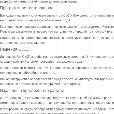
разработки намного стабильным драгон мани казино.
Программное тестирование
Валидация является ключевым элементом CI/CD. Вне самостоятельных прове
выполняются в случае каждом обновлении кода.
Компонентные проверки оценивают частные фрагменты программы. Межкомп
Пользовательские тесты проверяют выполнение операций по слое всей пла
Насколько выше наполнение проверками, в таком случае ниже частота сбоев
останавливало цикл создания.
Решения CI/CD
Для настройки CI/CD задействуются отдельные средства. Они упрощают под
порядок действий а также проверять прохождение задач.
Решения имеют возможность функционировать на сервере а также через clo
крупное число пайплайнов совместно.
Выбор инструмента определяется с нужд проекта, архитектуры платформы и
драгон мани а также связь через другими платформами.
Изоляция и пространство работы
Контейнеризация применяется для подготовки стабильной окружения работы
компоненты. Данное сокращает частоту ошибок, объединенных через отличи
Изолированные среды упрощают передачу приложения внутри средами. Такое
области. Такое формирует цепочку развертывания более стабильным.