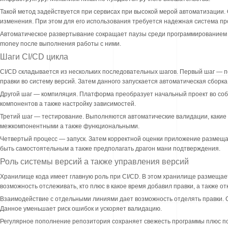
Такой метод задействуется при сервисах при высокой мерой автоматизации.
изменения. При этом для его использования требуется надежная система про
Автоматическое развертывание сокращает паузы среди программированием а
money после выполнения работы с ними.
Шаги CI/CD цикла
CI/CD складывается из нескольких последовательных шагов. Первый шаг — 
правки во систему версий. Затем данного запускается автоматическая сборка
Другой шаг — компиляция. Платформа преобразует начальный проект во соб
компонентов а также настройку зависимостей.
Третий шаг — тестирование. Выполняются автоматические валидации, каки
межкомпонентными а также функциональными.
Четвертый процесс — запуск. Затем корректной оценки приложение размеща
быть самостоятельным а также предполагать драгон мани подтверждения.
Роль системы версий а также управления версий
Хранилище кода имеет главную роль при CI/CD. В этом хранилище размещае
возможность отслеживать, кто плюс в какое время добавил правки, а также 
Взаимодействие с отдельными линиями дает возможность отделять правки. С
Данное уменьшает риск ошибок и ускоряет валидацию.
Регулярное пополнение репозитория сохраняет свежесть программы плюс п