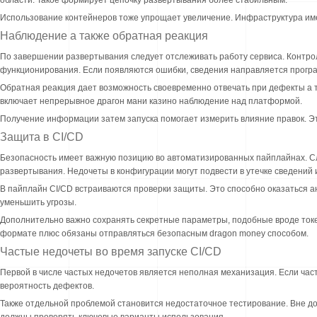
Использование контейнеров тоже упрощает увеличение. Инфраструктура име
Наблюдение а также обратная реакция
По завершении развертывания следует отслеживать работу сервиса. Контро
функционирования. Если появляются ошибки, сведения направляется прогр
Обратная реакция дает возможность своевременно отвечать при дефекты а т
включает непрерывное драгон мани казино наблюдение над платформой.
Получение информации затем запуска помогает измерить влияние правок. Э
Защита в CI/CD
Безопасность имеет важную позицию во автоматизированных пайплайнах. Сл
развертывания. Недочеты в конфигурации могут подвести в утечке сведений
В пайплайн CI/CD встраиваются проверки защиты. Это способно оказаться а
уменьшить угрозы.
Дополнительно важно сохранять секретные параметры, подобные вроде ток
формате плюс обязаны отправляться безопасным dragon money способом.
Частые недочеты во время запуске CI/CD
Первой в числе частых недочетов является неполная механизация. Если час
вероятность дефектов.
Также отдельной проблемой становится недостаточное тестирование. Вне до
должны проверять ключевые варианты использования.