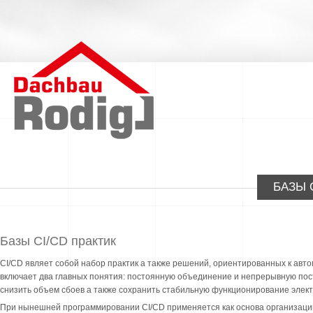
БАЗЫ 
Базы CI/CD практик
CI/CD являет собой набор практик а также решений, ориентированных к ав
включает два главных понятия: постоянную объединение и непрерывную пост
снизить объем сбоев а также сохранить стабильную функционирование элект
При нынешней программировании CI/CD применяется как основа организаци