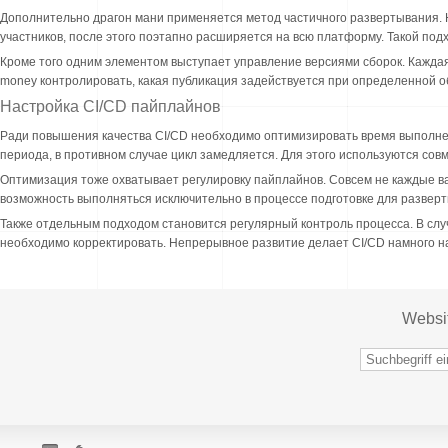
Дополнительно драгон мани применяется метод частичного развертывания. 
участников, после этого поэтапно расширяется на всю платформу. Такой под
Кроме того одним элементом выступает управление версиями сборок. Кажда
money контролировать, какая публикация задействуется при определенной о
Настройка CI/CD пайплайнов
Ради повышения качества CI/CD необходимо оптимизировать время выполнени
периода, в противном случае цикл замедляется. Для этого используются со
Оптимизация тоже охватывает регулировку пайплайнов. Совсем не каждые ва
возможность выполняться исключительно в процессе подготовке для разверты
Также отдельным подходом становится регулярный контроль процесса. В слу
необходимо корректировать. Непрерывное развитие делает CI/CD намного н
Websi