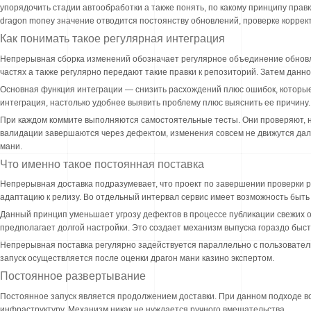
упорядочить стадии автообработки а также понять, по какому принципу прав
dragon money значение отводится постоянству обновлений, проверке коррект
Как понимать такое регулярная интеграция
Непрерывная сборка изменений обозначает регулярное объединение обнов
частях а также регулярно передают такие правки к репозиторий. Затем данн
Основная функция интеграции — снизить расхождений плюс ошибок, которы
интеграция, настолько удобнее выявить проблему плюс выяснить ее причину.
При каждом коммите выполняются самостоятельные тесты. Они проверяют, н
валидации завершаются через дефектом, изменения совсем не движутся даль
мани.
Что именно такое постоянная поставка
Непрерывная доставка подразумевает, что проект по завершении проверки р
адаптацию к релизу. Во отдельный интервал сервис имеет возможность быть
Данный принцип уменьшает угрозу дефектов в процессе публикации свежих 
предполагает долгой настройки. Это создает механизм выпуска гораздо быс
Непрерывная поставка регулярно задействуется параллельно с пользовательс
запуск осуществляется после оценки драгон мани казино экспертом.
Постоянное развертывание
Постоянное запуск является продолжением доставки. При данном подходе в
инфраструктуру. Механизм никак не нуждается ручного вмешательства.