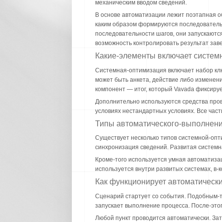
механическим вводом сведений.
В основе автоматизации лежит поэтапная о
каким образом формируются последовательн
последовательности шагов, они запускаютс
возможность контролировать результат за
Какие-элементы включает систем
Системная-оптимизация включает набор клю
может быть анкета, действие либо изменен
компонент — итог, который Vavada фиксиру
Дополнительно используются средства пров
условиях нестандартных условиях. Все час
Типы автоматического-выполнен
Существует несколько типов системной-опт
синхронизация сведений. Развитая системн
Кроме-того используется умная автоматиза
используется внутри развитых системах, в-
Как функционирует автоматическ
Сценарий стартует со события. Подобным-т
запускает выполнение процесса. После-это
Любой пункт проводится автоматически. За