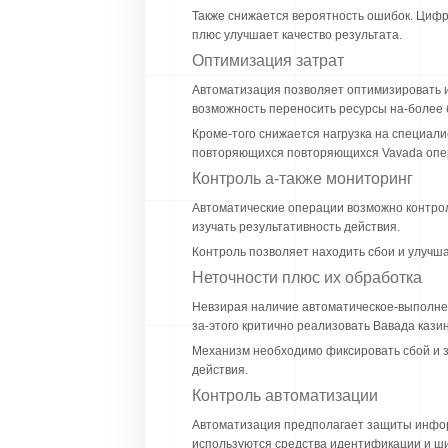
Также снижается вероятность ошибок. Циф
плюс улучшает качество результата.
Оптимизация затрат
Автоматизация позволяет оптимизировать и
возможность переносить ресурсы на-более 
Кроме-того снижается нагрузка на специали
повторяющихся повторяющихся Vavada опе
Контроль а-также мониторинг
Автоматические операции возможно контро
изучать результативность действия.
Контроль позволяет находить сбои и улучш
Неточности плюс их обработка
Невзирая наличие автоматическое-выполнен
за-этого критично реализовать Вавада кази
Механизм необходимо фиксировать сбой и з
действия.
Контроль автоматизации
Автоматизация предполагает защиты инфор
используются средства идентификации и ш