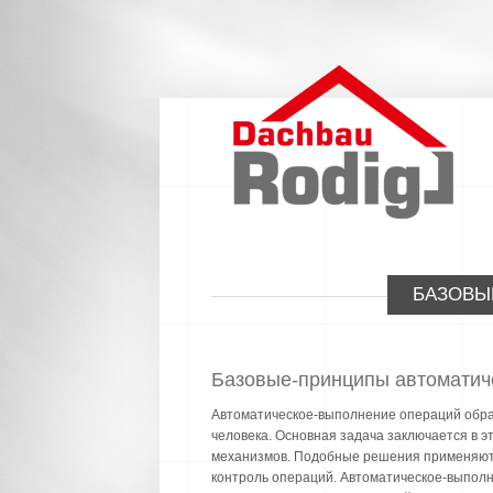
БАЗОВЫ
Базовые-принципы автоматич
Автоматическое-выполнение операций образ
человека. Основная задача заключается в 
механизмов. Подобные решения применяютс
контроль операций. Автоматическое-выполн