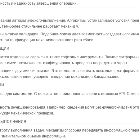
ьность и надежность завершения операций.
ания автоматического-выполнения. Алгоритмы устанавливают условия пров
, тем-более стабильнее работает механизм.
ии а-также валидации. Подобная-логика дает-возможность создавать сложны
ктная конфигурация механизмов снижает риск сбоев.
ации
уются отдельные сервисы а-также софтовые инструменты. Такие-платформы 
ист имеет-возможность конфигурировать процессы посредством экран.
рации с другими системами. Это помогает связывать несколько платформы 
ского-выполнения ускоряют внедрение механизмов Вавада казино.
ии
на для системами. С-целью этого применяются связки с-помощью API. Такие
сть функционирования. Например, сведения могут без-ручного-участия отп
нужду механической проверки.
выполнения
троту выполнения задач. Механизм способна передавать информацию операт
я значительном объеме информации.