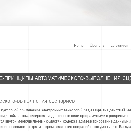
Home
Über uns
Leistungen
Е-ПРИНЦИПЫ АВТОМАТИЧЕСКОГО-ВЫПОЛНЕНИЯ СЦ
еского-выполнения сценариев
ует собой применение электронных технологий ради закрытия действий без
этом, чтобы автоматизировать однотипные шаги программными сценариями п
я внутри многочисленных областях, содержа администрирование данными, п
ение позволяет сократить время закрытия операций плюс уменьшить Вавада