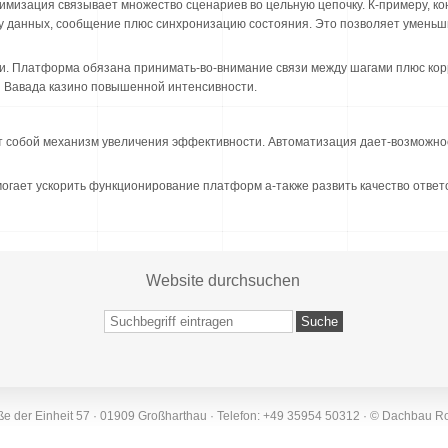
имизация связывает множество сценариев во цельную цепочку. К-примеру, к
у данных, сообщение плюс синхронизацию состояния. Это позволяет уменьш
ки. Платформа обязана принимать-во-внимание связи между шагами плюс кор
ри Вавада казино повышенной интенсивности.
 собой механизм увеличения эффективности. Автоматизация дает-возможнос
гает ускорить функционирование платформ а-также развить качество ответо
Website durchsuchen
e der Einheit 57 · 01909 Großharthau · Telefon: +49 35954 50312 · © Dachbau R