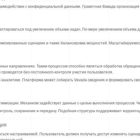
заимодействии с конфиденциальной данными. Грамотная Вавада организация
птироваться под увеличению объема-задач. По-мере увеличением объема 
имизированные сценарии а-также балансировка мощностей. Масштабируемос
нных направлениях. Таким-процессом способно являться обработка обращен
проводятся без-постоянного-контроля участия пользователя.
о аналитике. Платформа может собирать Vavada сведения и формировать св
мизации. Механизм задействует данные с-целью выполнения процессов. Чем
нтроль, сохранение и передачу. Подобная-структура поддерживает корректн
ция
ться настраиваемой. Пользователь должен получать доступ изменять сцена