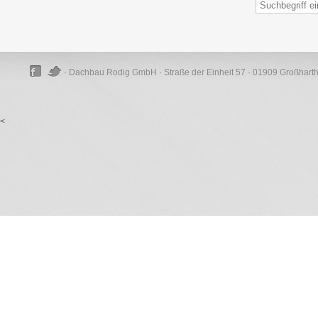
· Dachbau Rodig GmbH · Straße der Einheit 57 · 01909 Großhart
<