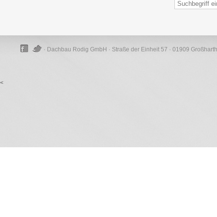
· Dachbau Rodig GmbH · Straße der Einheit 57 · 01909 Großhart
<