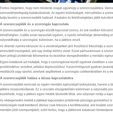
Fontos megérteni, hogy nem mindenki reagál ugyanúgy a szerencsejátékra. Vannak, 
szenvedélybetegség kialakulásának. Az egyéni különbségek, mint például a személy
tudja kezelni a szerencsejáték hatásait. A tudatos és felelősségteljes játék kulc
A szerencsejáték és a szorongás kapcsolata
A szerencsejáték és a szorongás közötti kapcsolat szoros, és sok esetben kölcsö
lehetőséghez. A játék során tapasztalt izgalom, a nyerés lehetősége átmenetileg e
súlyosbíthatja a szorongást, különösen, ha a játékos veszít.
Az állandó nyerési kényszer és a veszteségekkel járó frusztráció fokozhatja a szor
elveszített összegeket, ami egy ördögi körhöz vezet. Ezzel párhuzamosan a szoron
ilyen jellegű problémák felismerése és kezelése elengedhetetlen a mentális egés
Egyes kutatások azt mutatják, hogy a szorongással küzdő egyének esetében a sz
problémákhoz vezethet, például depresszióhoz. A pszichológusok gyakran javasolj
meditációt vagy sportot, amelyek segíthetnek a szorongás csökkentésében és a men
A szerencsejáték hatása a társas kapcsolatokra
A szerencsejáték nemcsak az egyén mentális egészségét befolyásolja, hanem a társa
játékra összpontosítanak. Ez a szociális elszigetelődés különösen a súlyosabb p
észlelhetik, hogy a játékos egyre inkább távolodik tőlük, ami súlyosan rontja a ka
Az elidegenedés mellett a játékkal kapcsolatos problémák pénzügyi gondokhoz is 
nehézségek miatt keletkező stressz csak fokozza a konfliktusokat, ami további sz
mentális jólét szempontjából, ezért fontos, hogy a játékosok tudatosan törekedjen