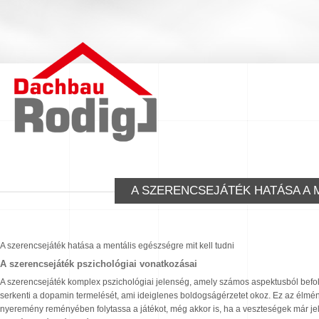
A SZERENCSEJÁTÉK HATÁSA A 
A szerencsejáték hatása a mentális egészségre mit kell tudni
A szerencsejáték pszichológiai vonatkozásai
A szerencsejáték komplex pszichológiai jelenség, amely számos aspektusból befol
serkenti a dopamin termelését, ami ideiglenes boldogságérzetet okoz. Ez az élmény
nyeremény reményében folytassa a játékot, még akkor is, ha a veszteségek már je