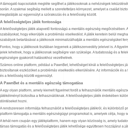
A támogató kapcsolatok megléte segíthet a játékosoknak a nehézségek leküzdésébe
során. A szakmai segítség mellett a szeretetteljes környezet, amelyet a család bizt
megtalálják az egyensúlyt a szórakozás és a felelősség között.
A felelősségteljes játék fontossága
A felelősségteljes játék alapvető fontosságú a mentális egészség megőrzésében. A 
szabályokat, hogy elkerüljék a problémás viselkedést. A játék keretein belül megha
szabályok betartásával a játékosok minimalizálhatják a mentális egészségüket fen
Fontos, hogy a játékosok tisztában legyenek a játékszenvedély jeleivel is. A figy
jelek lehetnek, hogy a játékosnak segítségre van szüksége. A tudatosság és a fele
egészségre gyakorolt hatásokhoz vezethetnek.
Számos online platform, például a PawnBet, lehetőséget kínál a felelősségteljes ját
biztosítanak eszközöket a problémás viselkedés elkerülésére. Az információk és a
és a felelősség közötti egyensúlyt.
A PawnBet és a mentális egészség támogatása
A egy olyan platform, amely kiemelt figyelmet fordít a felhasználók mentális egé
játékélményt biztosítsa a felhasználóknak. A felelősségteljes játék érdekében kül
döntéseket hozni.
A rendszeresen informálja felhasználóit a felelősségteljes játékról, és különböző p
platform támogatja a mentális egészségügyi programokat is, amelyek célja, hogy se
A tehát nem csupán egy játékplatform, hanem egy olyan közösség is, amely tudato
társas támogatás és a felelősségteljes játék lehetősége együttesen hozzájárul a j