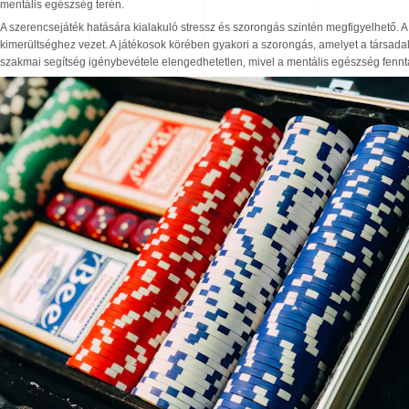
mentális egészség terén.
A szerencsejáték hatására kialakuló stressz és szorongás szintén megfigyelhető.
kimerültséghez vezet. A játékosok körében gyakori a szorongás, amelyet a társada
szakmai segítség igénybevétele elengedhetetlen, mivel a mentális egészség fennta