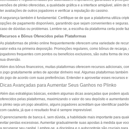
versões de plinko oferecidas, a qualidade gráfica e a interface amigável, além de
ler avaliações de outros jogadores e verificar a reputação do cassino.
A segurança também é fundamental. Certifique-se de que a plataforma utiliza cript
opções de pagamento disponíveis, garantindo que sejam convenientes e seguras. A
caso de dúvidas ou problemas. Lembre-se, a escolha da plataforma certa pode faze
Recursos e Bônus Oferecidos pelas Plataformas
As plataformas de plinko online frequentemente oferecem uma variedade de recur
valor extra na primeira deposição. Promoções regulares, como bônus de recarga,
jogadores frequentes com pontos ou benefícios exclusivos, são outra forma de in
sua diversão.
Além dos bônus financeiros, muitas plataformas oferecem recursos adicionais, c
o jogo gratuitamente antes de apostar dinheiro real. Algumas plataformas també
do jogo de acordo com suas preferências. Entender e aproveitar esses recursos 
Dicas Avançadas para Aumentar Seus Ganhos no Plinko
Além das estratégias básicas, existem algumas dicas avançadas que podem ajuda
oferecidos pelas plataformas, maximizando o valor do seu depósito e aumentando
o plinko seja um jogo aleatório, alguns jogadores acreditam que identificar pad
com cautela, já que o resultado final é sempre imprevisível.
O gerenciamento de banca é, sem dúvida, a habilidade mais importante para qualq
evitar perdas excessivas. Aumentar gradualmente suas apostas à medida que voc
a recuperar seu capital. Lembre-se, a disciplina e o autocontrole são cruciais par