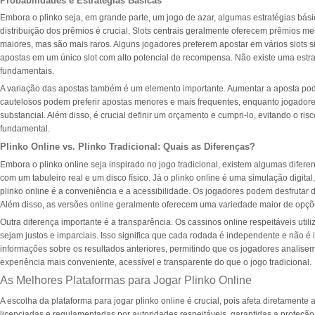
Probabilidades e Estratégias Básicas
Embora o plinko seja, em grande parte, um jogo de azar, algumas estratégias bá
distribuição dos prêmios é crucial. Slots centrais geralmente oferecem prêmios m
maiores, mas são mais raros. Alguns jogadores preferem apostar em vários slot
apostas em um único slot com alto potencial de recompensa. Não existe uma estra
fundamentais.
A variação das apostas também é um elemento importante. Aumentar a aposta po
cautelosos podem preferir apostas menores e mais frequentes, enquanto jogador
substancial. Além disso, é crucial definir um orçamento e cumpri-lo, evitando o ris
fundamental.
Plinko Online vs. Plinko Tradicional: Quais as Diferenças?
Embora o plinko online seja inspirado no jogo tradicional, existem algumas diferen
com um tabuleiro real e um disco físico. Já o plinko online é uma simulação digital
plinko online é a conveniência e a acessibilidade. Os jogadores podem desfrutar 
Além disso, as versões online geralmente oferecem uma variedade maior de opçõe
Outra diferença importante é a transparência. Os cassinos online respeitáveis uti
sejam justos e imparciais. Isso significa que cada rodada é independente e não é i
informações sobre os resultados anteriores, permitindo que os jogadores analis
experiência mais conveniente, acessível e transparente do que o jogo tradicional.
As Melhores Plataformas para Jogar Plinko Online
A escolha da plataforma para jogar plinko online é crucial, pois afeta diretament
licenciadas e regulamentadas por autoridades respeitáveis, garantidas a proteçã