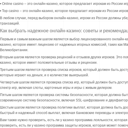
• Online casino – это онлайн-казино, которое предлагает игрокам из России и
• Top casino – это онлайн-казино, которое предлагает игрокам из России игр
В любом случае, перед выбором онлайн-казино, игроки из России должны уб
транзакций.
Как выбрать надежное онлайн-казино: советы и рекоменда
Первым и самым важным шагом является выбор лицензированного онлайн-каз
казино, которое имеет лицензию от надежных игорных комиссий, таких как М
Великобритании.
Вторым шагом является проверка рецензий и отзывов других игроков. Это пом
казино, которое имеет положительные отзывы и рецензии.
Третьим шагом является проверка списка игроков, который должен быть дост
которые играют на деньги, и о количестве выигрышей.
Четвертым шагом является проверка списка игр, который должен быть досту
спектр игр, включая слоты, карточные игры и игры с живым дилером.
Пятым шагом является проверка системы безопасности, которая должна быть
современную систему безопасности, включая SSL-шифрование и двухфакто
Шестым шагом является проверка политики выплат, которая должна быть дос
быстрый и надежный способ выплат, включая банковские переводы и электр
Вам также нужно проверить, есть ли у казино программа лояльности, котора
проверить, есть ли у казино программа защиты игроков, которая может помоч