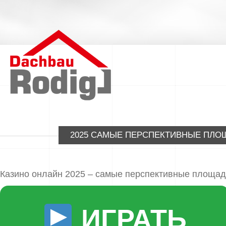
2025 САМЫЕ ПЕРСПЕКТИВНЫЕ ПЛОЩ
Казино онлайн 2025 – самые перспективные площад
ИГРАТЬ