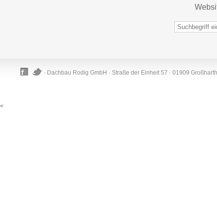
Websi
· Dachbau Rodig GmbH · Straße der Einheit 57 · 01909 Großhart
<