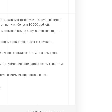
айте 1win, может получить бонус в размере
 он получит бонус в 10 000 рублей.
выигрышей в виде бонуса. Это значит, что
игровых событиях, таких как футбол,
in через зеркало сайта. Это значит, что
 выгод. Компания предлагает своим клиентам
 с условиями их предоставления.
.