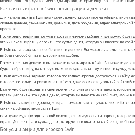
Казино 1win – это лучшее место для игроков, которые ищут развлекательные 
Как начать играть в 1win: регистрация и депозит
Для начала играть в 1win вам нужно зарегистрироваться на официальном сайт
личные данные, такие как имя, фамилия, дата рождения, адрес электронной 
профилю.
После регистрации вы получите доступ к личному кабинету, где можно будет д
чтобы начать играть. Депозит – это сумма денег, которую вы вносите на свой с
В 1win есть несколько способов внести депозит. Вы можете использовать кр
выбрать способ оплаты, который вам удобен.
После внесения депозита вы сможете начать играть в 1win. Вы можете делать 
будет выбрать игру, на которую вы хотите сделать ставку, и внести сумму, кот
В 1win есть также зеркало, которое позволяет игрокам доступаться к сайту,
которое позволяет игрокам играть в 1win, даже если официальный сайт забл
Вам нужно будет входить в свой аккаунт, используя логин и пароль, которые 
играть. Депозит – это сумма денег, которую вы вносите на свой счет, чтобы на
В 1win есть также поддержка, которая поможет вам в случае каких-либо воп
связи на официальном сайте 1win.
Вам нужно будет входить в свой аккаунт, используя логин и пароль, которые 
играть. Депозит – это сумма денег, которую вы вносите на свой счет, чтобы на
Бонусы и акции для игроков 1win