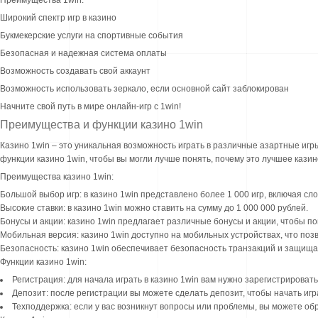
Широкий спектр игр в казино
Букмекерские услуги на спортивные события
Безопасная и надежная система оплаты
Возможность создавать свой аккаунт
Возможность использовать зеркало, если основной сайт заблокирован
Начните свой путь в мире онлайн-игр с 1win!
Преимущества и функции казино 1win
Казино 1win – это уникальная возможность играть в различные азартные иг
функции казино 1win, чтобы вы могли лучше понять, почему это лучшее казин
Преимущества казино 1win:
Большой выбор игр: в казино 1win представлено более 1 000 игр, включая сло
Высокие ставки: в казино 1win можно ставить на сумму до 1 000 000 рублей.
Бонусы и акции: казино 1win предлагает различные бонусы и акции, чтобы по
Мобильная версия: казино 1win доступно на мобильных устройствах, что позво
Безопасность: казино 1win обеспечивает безопасность транзакций и защищ
Функции казино 1win:
Регистрация: для начала играть в казино 1win вам нужно зарегистрироват
Депозит: после регистрации вы можете сделать депозит, чтобы начать игр
Техподдержка: если у вас возникнут вопросы или проблемы, вы можете обр