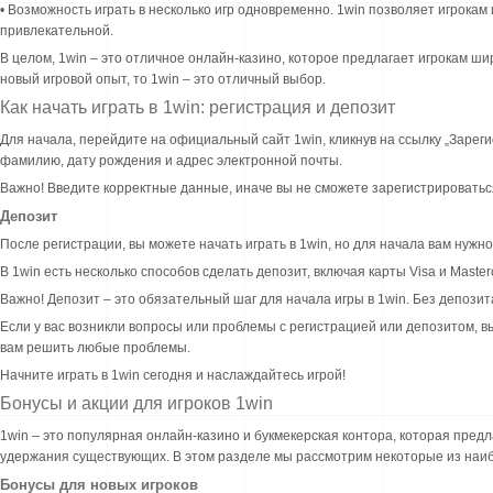
• Возможность играть в несколько игр одновременно. 1win позволяет игрокам 
привлекательной.
В целом, 1win – это отличное онлайн-казино, которое предлагает игрокам шир
новый игровой опыт, то 1win – это отличный выбор.
Как начать играть в 1win: регистрация и депозит
Для начала, перейдите на официальный сайт 1win, кликнув на ссылку „Зареги
фамилию, дату рождения и адрес электронной почты.
Важно! Введите корректные данные, иначе вы не сможете зарегистрироватьс
Депозит
После регистрации, вы можете начать играть в 1win, но для начала вам нужно
В 1win есть несколько способов сделать депозит, включая карты Visa и Master
Важно! Депозит – это обязательный шаг для начала игры в 1win. Без депозит
Если у вас возникли вопросы или проблемы с регистрацией или депозитом, в
вам решить любые проблемы.
Начните играть в 1win сегодня и наслаждайтесь игрой!
Бонусы и акции для игроков 1win
1win – это популярная онлайн-казино и букмекерская контора, которая пред
удержания существующих. В этом разделе мы рассмотрим некоторые из наиб
Бонусы для новых игроков