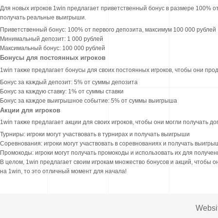
Для новых игроков 1win предлагает приветственный бонус в размере 100% от
получать реальные выигрыши.
Приветственный бонус: 100% от первого депозита, максимум 100 000 рублей
Минимальный депозит: 1 000 рублей
Максимальный бонус: 100 000 рублей
Бонусы для постоянных игроков
1win также предлагает бонусы для своих постоянных игроков, чтобы они про
Бонус за каждый депозит: 5% от суммы депозита
Бонус за каждую ставку: 1% от суммы ставки
Бонус за каждое выигрышное событие: 5% от суммы выигрыша
Акции для игроков
1win также предлагает акции для своих игроков, чтобы они могли получать 
Турниры: игроки могут участвовать в турнирах и получать выигрыши
Соревнования: игроки могут участвовать в соревнованиях и получать выигры
Промокоды: игроки могут получать промокоды и использовать их для получ
В целом, 1win предлагает своим игрокам множество бонусов и акций, чтобы 
на 1win, то это отличный момент для начала!
Websi