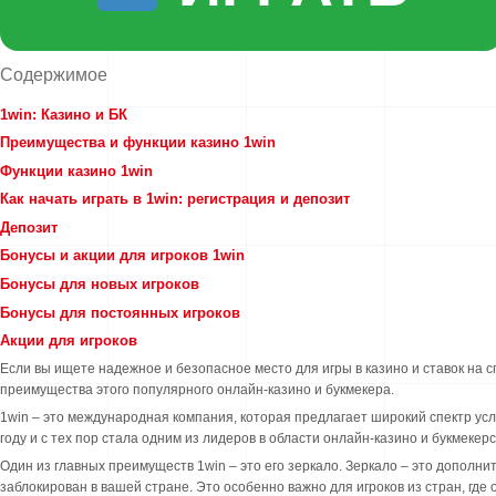
Содержимое
1win: Казино и БК
Преимущества и функции казино 1win
Функции казино 1win
Как начать играть в 1win: регистрация и депозит
Депозит
Бонусы и акции для игроков 1win
Бонусы для новых игроков
Бонусы для постоянных игроков
Акции для игроков
Если вы ищете надежное и безопасное место для игры в казино и ставок на с
преимущества этого популярного онлайн-казино и букмекера.
1win – это международная компания, которая предлагает широкий спектр услу
году и с тех пор стала одним из лидеров в области онлайн-казино и букмекерс
Один из главных преимуществ 1win – это его зеркало. Зеркало – это дополни
заблокирован в вашей стране. Это особенно важно для игроков из стран, где