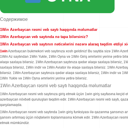
Содержимое
1Win Azerbaycan rəsmi veb saytı haqqında məlumatlar
1Win Azerbaycan veb saytında nə tapa bilərsiniz?
1Win Azerbaycan veb saytının nəticələrini nəzərə alaraq təqdim etdiyi x
1win
Azerbaycan bukmekori veb saytınıza xosh geldiniz! Bu saytda sizə 1Win Azerba
1Win Az saytından 1Win Yukle, 1Win Oyna və 1Win Giriş əmrlərini yerinə yetirə bilə
əlaqə saxlaya bilərsiz. 1Win Azerbaycan saytınıza qədər əlaqə saxlaya bilərsiz, 1W
saxlaya bilərsiz, 1Win indir və 1Win Aviator ilə əlaqə saxlaya bilərsiz. 1Win Azerb
bilərsiz. 1Win Azerbaycan saytınıza qədər əlaqə saxlaya bilərsiz, 1Win indir və 1Wi
1Win Yukle və 1Win Oyna əmrlərini yerinə yetirə bilərsiz.
1Win Azerbaycan rəsmi veb saytı haqqında məlumatlar
1Win Azerbaycan rəsmi veb saytınıza giriş etmək üçün 1win giriş sayfasına keçid et
azerbaycan növbəti quruluşları təqdim edir. 1Win Azerbaycan rəsmi veb saytı, qazan
qarşılamaqda.
1Win Azerbaycan rəsmi veb saytında 1win giriş funksiyası ilə qazanma şansınızı ar
şansını artırmaq üçün nöqtələrin toplanmasına kömək edir. 1Win Azerbaycan rəsmi veb
etmək mümkündür.