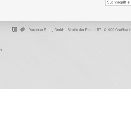
· Dachbau Rodig GmbH · Straße der Einheit 57 · 01909 Großhart
<