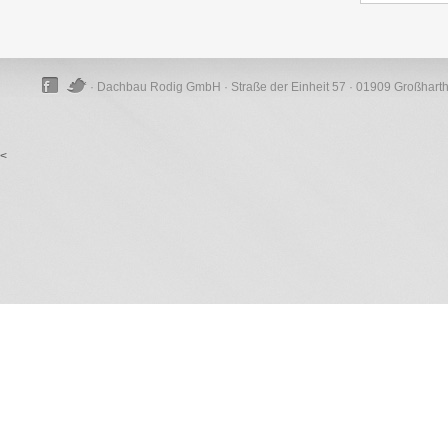
· Dachbau Rodig GmbH · Straße der Einheit 57 · 01909 Großhart
<